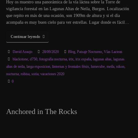
Hoy os muestro una panorámica de la vía láctea sobre la Torre de
vigilancia forestal en las Lagunas Altas de Neila, Burgos. Localización
que repito en más de una ocasión, son 1909m de altura y si el día
acompaña es muy buen cielo para ver estrellas. Lugar donde es fácil…
Continuar leyendo
David Araujo
28/09/2020
Blog
,
Paisaje Nocturno
,
Vías Lacteas
blackstone
,
d750
,
fotografia nocturna
,
irix
,
irix españa
,
lagunas altas
,
lagunas
altas de neila
,
larga exposicion
,
linternas y frontales fénix
,
lumecube
,
meila
,
nikon
,
nocturna
,
robisa
,
soria
,
vacaciones 2020
0
Anchored in The Rocks