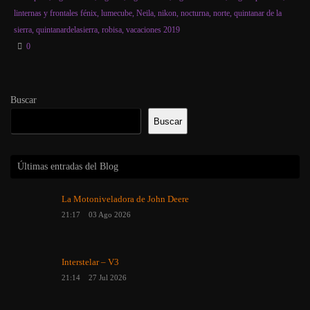
linternas y frontales fénix
,
lumecube
,
Neila
,
nikon
,
nocturna
,
norte
,
quintanar de la
sierra
,
quintanardelasierra
,
robisa
,
vacaciones 2019
0
Buscar
Buscar
Últimas entradas del Blog
La Motoniveladora de John Deere
21:17
03 Ago 2026
Interstelar – V3
21:14
27 Jul 2026