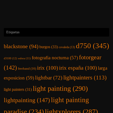
Etiquetas
d750
(345)
blackstone
(94)
burgos
(33)
covaleda
(13)
fotorgear
fotografia nocturna
(57)
d3100
(12)
esfera
(11)
(142)
irix
(100)
irix españa
(100)
larga
freehand
(16)
lightpainters
(113)
lightbar
(72)
exposicion
(59)
light painting
(290)
light painters
(31)
light painting
lightpainting
(147)
lightxplorers
(287)
paradise
(234)