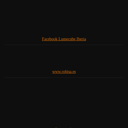
Facebook Lumecube Iberia
www.robisa.es