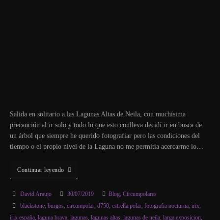
Salida en solitario a las Lagunas Altas de Neila, con muchísima
precaución al ir solo y todo lo que esto conlleva decidí ir en busca de
un árbol que siempre he querido fotografiar pero las condiciones del
tiempo o el propio nivel de la Laguna no me permitía acercarme lo…
Continuar leyendo
David Araujo
30/07/2019
Blog
,
Circumpolares
blackstone
,
burgos
,
circumpolar
,
d750
,
estrella polar
,
fotografia nocturna
,
irix
,
irix españa
,
laguna brava
,
lagunas
,
lagunas altas
,
lagunas de neila
,
larga exposicion
,