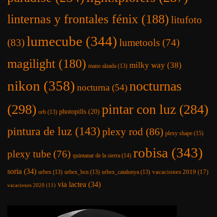
linternas y frontales fénix
(188)
litufoto
lumecube
(344)
(83)
lumetools
(74)
magilight
(180)
milky way
(38)
mano alzada
(13)
nikon
(358)
nocturnas
nocturna
(54)
(298)
pintar con luz
(284)
photopills
(20)
orb
(13)
pintura de luz
(143)
plexy rod
(86)
plexy shape
(15)
robisa
(343)
plexy tube
(76)
quintanar de la sierra
(14)
soria
(34)
vacaciones 2019
(17)
urbex
(13)
urbex_bcn
(13)
urbex_catalunya
(13)
via lactea
(34)
vacaciones 2020
(11)