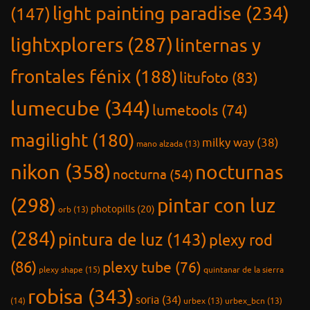
light painting paradise
(234)
(147)
lightxplorers
(287)
linternas y
frontales fénix
(188)
litufoto
(83)
lumecube
(344)
lumetools
(74)
magilight
(180)
milky way
(38)
mano alzada
(13)
nikon
(358)
nocturnas
nocturna
(54)
(298)
pintar con luz
photopills
(20)
orb
(13)
(284)
pintura de luz
(143)
plexy rod
(86)
plexy tube
(76)
plexy shape
(15)
quintanar de la sierra
robisa
(343)
soria
(34)
(14)
urbex
(13)
urbex_bcn
(13)