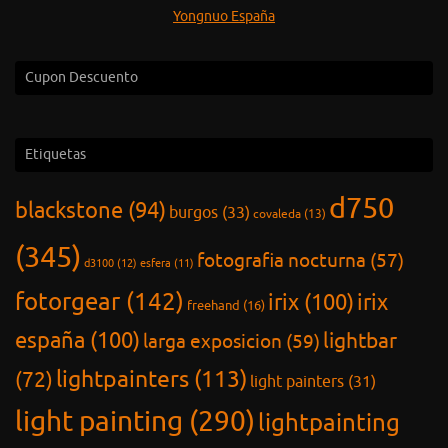
Yongnuo España
Cupon Descuento
Etiquetas
d750
blackstone
(94)
burgos
(33)
covaleda
(13)
(345)
fotografia nocturna
(57)
d3100
(12)
esfera
(11)
fotorgear
(142)
irix
(100)
irix
freehand
(16)
españa
(100)
lightbar
larga exposicion
(59)
lightpainters
(113)
(72)
light painters
(31)
light painting
(290)
lightpainting