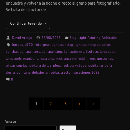
encuadre y volver a la noche directo al grano para fotografiarlo.
Se trata del tractor de…
Continuar leyendo
David Araujo
22/08/2023
Blog
,
Light Painting
,
Vehículos
burgos
,
d750
,
fotorgear
,
light painting
,
light painting paradise
,
lightbar
,
lightpainters
,
lightpainting
,
lightxplorers
,
litufoto
,
lumecube
,
lumetools
,
magilight
,
motransa
,
motransa-nuffield
,
nikon
,
nocturnas
,
pintar con luz
,
pintura de luz
,
plexy rod
,
plexy tube
,
quintanar de la
sierra
,
quintanardelasierra
,
robisa
,
tractor
,
vacaciones 2023
0
1
2
3
›
»
Buscar