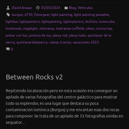
David Araujo
03/05/2024
Blog
,
Vehículos
burgos
,
d750
,
fotorgear
,
light painting
,
light painting paradise
,
lightbar
,
lightpainters
,
lightpainting
,
lightxplorers
,
litufoto
,
lumecube
,
lumetools
,
magilight
,
motransa
,
motransa-nuffield
,
nikon
,
nocturnas
,
pintar con luz
,
pintura de luz
,
plexy rod
,
plexy tube
,
quintanar de la
sierra
,
quintanardelasierra
,
robisa
,
tractor
,
vacaciones 2023
0
Between Rocks v2
Repitiendo localización pero en esta ocasión era conseguir un
apilado de varias fotografías del centro galáctico para mostrar
todo su esplendor, es una lugar que destaca su poca
contaminación lumínica (Burgos) y me encantan esas dos rocas
para componer. Se trata de un apilado de 33 fotografías unidas en
sequator…