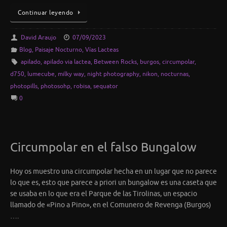
Continuar leyendo
David Araujo
07/09/2023
Blog
,
Paisaje Nocturno
,
Vías Lacteas
apilado
,
apilado via lactea
,
Between Rocks
,
burgos
,
circumpolar
,
d750
,
lumecube
,
milky way
,
night photography
,
nikon
,
nocturnas
,
photopills
,
photosohp
,
robisa
,
sequator
0
Circumpolar en el falso Bungalow
Hoy os muestro una circumpolar hecha en un lugar que no parece
lo que es, esto que parece a priori un bungalow es una caseta que
se usaba en lo que era el Parque de las Tirolinas, un espacio
llamado de «Pino a Pino», en el Comunero de Revenga (Burgos)
….