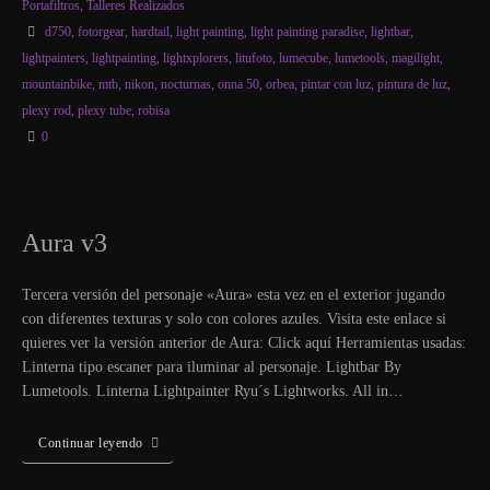
Portafiltros
,
Talleres Realizados
d750
,
fotorgear
,
hardtail
,
light painting
,
light painting paradise
,
lightbar
,
lightpainters
,
lightpainting
,
lightxplorers
,
litufoto
,
lumecube
,
lumetools
,
magilight
,
mountainbike
,
mtb
,
nikon
,
nocturnas
,
onna 50
,
orbea
,
pintar con luz
,
pintura de luz
,
plexy rod
,
plexy tube
,
robisa
0
Aura v3
Tercera versión del personaje «Aura» esta vez en el exterior jugando
con diferentes texturas y solo con colores azules. Visita este enlace si
quieres ver la versión anterior de Aura: Click aquí Herramientas usadas:
Linterna tipo escaner para iluminar al personaje. Lightbar By
Lumetools. Linterna Lightpainter Ryu´s Lightworks. All in…
Continuar leyendo