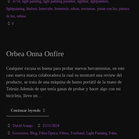
d750
,
light painting
,
light painting paradise
,
lightbar
,
lightpainters
,
lightpainting
,
litufoto
,
lumecube
,
lumetools
,
nikon
,
nocturnas
,
pintar con luz
,
pintura
de luz
,
robisa
0
Orbea Onna Onfire
Cualquier excusa es buena para probar nuevas herramientas, en este
caso nueva marca colaboradora la cual os mostraré una review del
producto, se trata de una máquina de humo portátil de la mano de
Telesin Además de que tenía ganas de probar y hacer algo con mi
bicicleta, llevo un…
Continuar leyendo
David Araujo
25/11/2024
Accesorios
,
Blog
,
Fibra Óptica
,
Filtros
,
Freehand
,
Light Painting
,
Palas
,