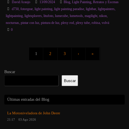
David Araujo
13/09/2024
Blog
,
Light Painting
,
Retratos y Escenas
d750
,
fotorgear
,
light painting
,
light painting paradise
,
lightbar
,
lightpainters
,
lightpainting
,
lightxplorers
,
litufoto
,
lumecube
,
lumetools
,
magilight
,
nikon
,
nocturnas
,
pintar con luz
,
pintura de luz
,
plexy rod
,
plexy tube
,
robisa
,
volvä
0
1
2
3
›
»
Buscar
Buscar
Últimas entradas del Blog
La Motoniveladora de John Deere
21:17
03 Ago 2026