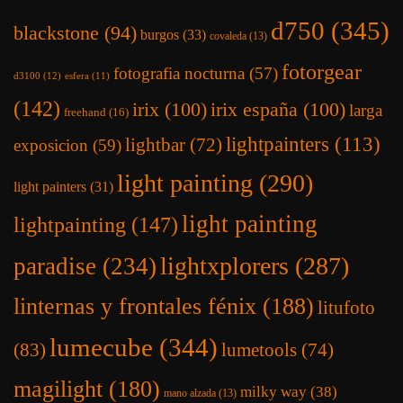
d750
(345)
blackstone
(94)
burgos
(33)
covaleda
(13)
fotorgear
fotografia nocturna
(57)
d3100
(12)
esfera
(11)
(142)
irix
(100)
irix españa
(100)
larga
freehand
(16)
lightpainters
(113)
lightbar
(72)
exposicion
(59)
light painting
(290)
light painters
(31)
light painting
lightpainting
(147)
lightxplorers
(287)
paradise
(234)
linternas y frontales fénix
(188)
litufoto
lumecube
(344)
(83)
lumetools
(74)
magilight
(180)
milky way
(38)
mano alzada
(13)