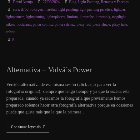
David Araujo
27/09/2024
Blog
,
Light Painting
,
Retratos y Escenas
aura
,
d750
,
fotorgear
,
hardtail
,
light painting
,
light painting paradise
,
lightbar
,
lightpainters
,
lightpainting
,
lightxplorers
,
litufoto
,
lumecube
,
lumetools
,
magilight
,
nikon
,
nocturnas
,
pintar con luz
,
pintura de luz
,
plexy rod
,
plexy shape
,
plexy tube
,
robisa
0
Alternativa – Volvä´s Power
Versión alternativa de esa misma sesión (click aquí para ver la
fotografía original), siempre que tengo tiempo y ya que la escena está
preparada, cuando ya sacamos la fotografía que previamente hemos
preparado solemos hacer otra fotografía alternativa porque en ocasiones
puede que guste más que la que la primera…
Continuar leyendo