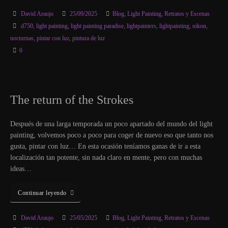
David Araujo
25/09/2025
Blog
,
Light Painting
,
Retratos y Escenas
d750
,
light painting
,
light painting paradise
,
lightpainters
,
lightpainting
,
nikon
,
nocturnas
,
pintar con luz
,
pintura de luz
0
The return of the Strokes
Después de una larga temporada un poco apartado del mundo del light
painting, volvemos poco a poco para coger de nuevo eso que tanto nos
gusta, pintar con luz… En esta ocasión teníamos ganas de ir a esta
localización tan potente, sin nada claro en mente, pero con muchas
ideas…
Continuar leyendo
David Araujo
25/05/2025
Blog
,
Light Painting
,
Retratos y Escenas