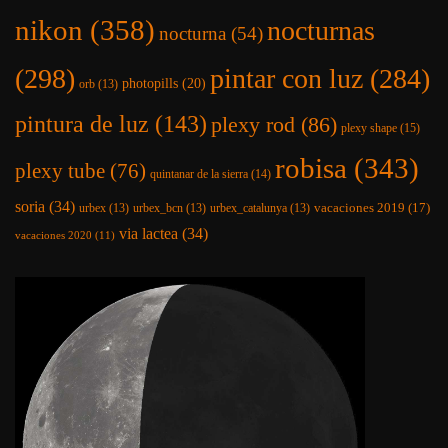
nikon
(358)
nocturnas
nocturna
(54)
(298)
pintar con luz
(284)
photopills
(20)
orb
(13)
pintura de luz
(143)
plexy rod
(86)
plexy shape
(15)
robisa
(343)
plexy tube
(76)
quintanar de la sierra
(14)
soria
(34)
vacaciones 2019
(17)
urbex
(13)
urbex_bcn
(13)
urbex_catalunya
(13)
via lactea
(34)
vacaciones 2020
(11)