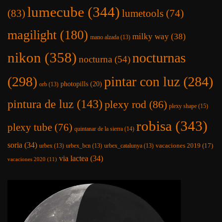
lumecube
(344)
(83)
lumetools
(74)
magilight
(180)
milky way
(38)
mano alzada
(13)
nikon
(358)
nocturnas
nocturna
(54)
(298)
pintar con luz
(284)
photopills
(20)
orb
(13)
pintura de luz
(143)
plexy rod
(86)
plexy shape
(15)
robisa
(343)
plexy tube
(76)
quintanar de la sierra
(14)
soria
(34)
vacaciones 2019
(17)
urbex
(13)
urbex_bcn
(13)
urbex_catalunya
(13)
via lactea
(34)
vacaciones 2020
(11)