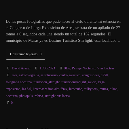
De las pocas fotografías que pude hacer al cielo durante mi estancia en
el Congreso de Larga Exposición de Ares, se trata de un apilado de 27
tomas a 6 segundos cada una siendo un total de 162 segundos. El
municipio de Muras ya es Destino Turístico Starlight, esta localidad…
Continuar leyendo
David Araujo
11/08/2023
Blog
,
Paisaje Nocturno
,
Vías Lacteas
ares
,
astrofotografia
,
astroturismo
,
centro galáctico
,
congreso lea
,
d750
,
fotografia nocturna
,
fundacion_starlight
,
fundacionstarlight
,
galicia
,
larga
exposicion
,
lea 6.0
,
linternas y frontales fénix
,
lumecube
,
milky way
,
muras
,
nikon
,
nocturna
,
photopills
,
robisa
,
starlight
,
via lactea
0