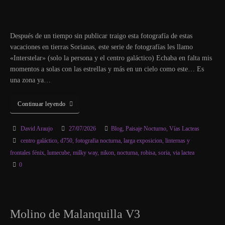
Después de un tiempo sin publicar traigo esta fotografía de estas
vacaciones en tierras Sorianas, este serie de fotografías les llamo
«Interstelar» (solo la persona y el centro galáctico) Echaba en falta mis
momentos a solas con las estrellas y más en un cielo como este… Es
una zona ya…
Continuar leyendo
David Araujo
27/07/2026
Blog
,
Paisaje Nocturno
,
Vías Lacteas
centro galáctico
,
d750
,
fotografia nocturna
,
larga exposicion
,
linternas y
frontales fénix
,
lumecube
,
milky way
,
nikon
,
nocturna
,
robisa
,
soria
,
via lactea
0
Molino de Malanquilla V3