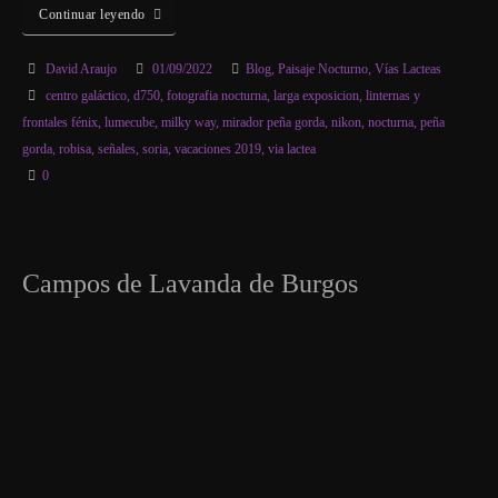
Continuar leyendo
David Araujo
01/09/2022
Blog
,
Paisaje Nocturno
,
Vías Lacteas
centro galáctico
,
d750
,
fotografia nocturna
,
larga exposicion
,
linternas y
frontales fénix
,
lumecube
,
milky way
,
mirador peña gorda
,
nikon
,
nocturna
,
peña
gorda
,
robisa
,
señales
,
soria
,
vacaciones 2019
,
via lactea
0
Campos de Lavanda de Burgos