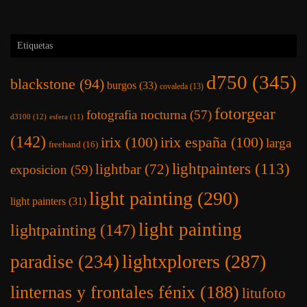
Etiquetas
d750
(345)
blackstone
(94)
burgos
(33)
covaleda
(13)
fotorgear
fotografia nocturna
(57)
d3100
(12)
esfera
(11)
(142)
irix
(100)
irix españa
(100)
larga
freehand
(16)
lightpainters
(113)
lightbar
(72)
exposicion
(59)
light painting
(290)
light painters
(31)
light painting
lightpainting
(147)
lightxplorers
(287)
paradise
(234)
linternas y frontales fénix
(188)
litufoto