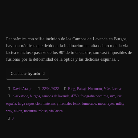
Panorámica con selfie incluido de los Campos de Lavanda en Burgos,
hay panorámicas que debido a la inclinación tan alta del arco de la vía
láctea e incluso pasarse de los 90º de tu encuadre, son casi imposibles de
fusionar por la deformidad de la óptica y las dichosas esquinas…
Continuar leyendo
David Araujo
22/04/2022
Blog
,
Paisaje Nocturno
,
Vías Lacteas
blackstone
,
burgos
,
campos de lavanda
,
d750
,
fotografia nocturna
,
irix
,
irix
españa
,
larga exposicion
,
linternas y frontales fénix
,
lumecube
,
mecerreyes
,
milky
way
,
nikon
,
nocturna
,
robisa
,
via lactea
0