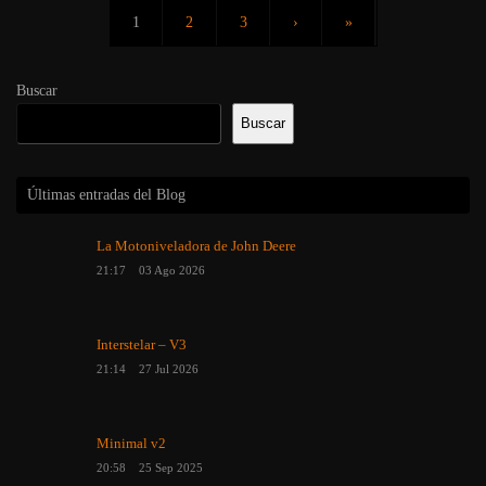
1
2
3
›
»
Buscar
Buscar
Últimas entradas del Blog
La Motoniveladora de John Deere
21:17
03 Ago 2026
Interstelar – V3
21:14
27 Jul 2026
Minimal v2
20:58
25 Sep 2025