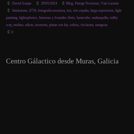
David Araujo
20/05/2024
Blog
,
Paisaje Nocturno
,
Vías Lacteas
blackstone
,
d750
,
fotografia nocturna
,
irix
,
irix españa
,
larga exposicion
,
light
painting
,
lightxplorers
,
linternas y frontales fénix
,
lumecube
,
malanquilla
,
milky
way
,
molino
,
nikon
,
nocturna
,
pintar con luz
,
robisa
,
via lactea
,
zaragoza
0
Centro Gálactico desde Muras, Galicia