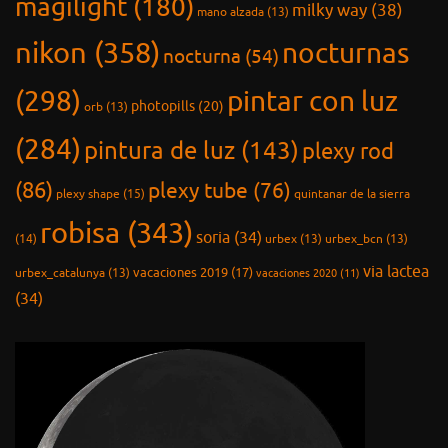
magilight
(180)
milky way
(38)
mano alzada
(13)
nikon
(358)
nocturnas
nocturna
(54)
(298)
pintar con luz
photopills
(20)
orb
(13)
(284)
pintura de luz
(143)
plexy rod
(86)
plexy tube
(76)
plexy shape
(15)
quintanar de la sierra
robisa
(343)
soria
(34)
(14)
urbex
(13)
urbex_bcn
(13)
via lactea
vacaciones 2019
(17)
urbex_catalunya
(13)
vacaciones 2020
(11)
(34)