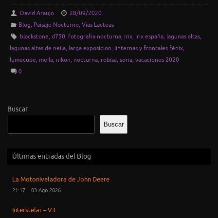
David Araujo
28/09/2020
Blog
,
Paisaje Nocturno
,
Vías Lacteas
blackstone
,
d750
,
fotografia nocturna
,
irix
,
irix españa
,
lagunas altas
,
lagunas altas de neila
,
larga exposicion
,
linternas y frontales fénix
,
lumecube
,
meila
,
nikon
,
nocturna
,
robisa
,
soria
,
vacaciones 2020
0
Buscar
Buscar
Últimas entradas del Blog
La Motoniveladora de John Deere
21:17
03 Ago 2026
Interstelar – V3