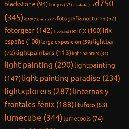
d750
blackstone
(94)
burgos
(33)
covaleda
(13)
(345)
fotografia nocturna
(57)
d3100
(12)
esfera
(11)
fotorgear
(142)
irix
(100)
irix
freehand
(16)
españa
(100)
lightbar
larga exposicion
(59)
lightpainters
(113)
(72)
light painters
(31)
light painting
(290)
lightpainting
light painting paradise
(234)
(147)
lightxplorers
(287)
linternas y
frontales fénix
(188)
litufoto
(83)
lumecube
(344)
lumetools
(74)