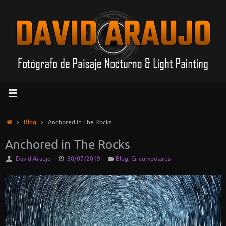
Saltar
al
contenido
Inicio
Blog
Anchored in The Rocks
Anchored in The Rocks
David Araujo
30/07/2019
Blog
,
Circumpolares