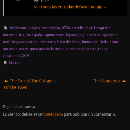
website.
Ver todas las entradas deDavid Araujo
→
blackstone
,
burgos
,
circumpolar
,
d750
,
estrella polar
,
fotografia
nocturna
,
irix
,
irix españa
,
laguna brava
,
lagunas
,
lagunas altas
,
lagunas de
neila
,
larga exposicion
,
linternas y frontales fénix
,
lumecube
,
Neila
,
nikon
,
nocturna
,
norte
,
quintanar de la sierra
,
quintanardelasierra
,
robisa
,
vacaciones 2019
.
Marcar
.
The Tree at The Entrance
The Conqueror
Of The Town
Deja una respuesta
Lo siento, debes estar
conectado
para publicar un comentario.