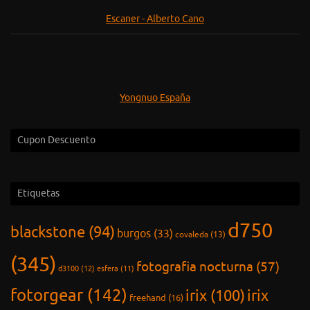
Escaner - Alberto Cano
Yongnuo España
Cupon Descuento
Etiquetas
d750
blackstone
(94)
burgos
(33)
covaleda
(13)
(345)
fotografia nocturna
(57)
d3100
(12)
esfera
(11)
fotorgear
(142)
irix
(100)
irix
freehand
(16)