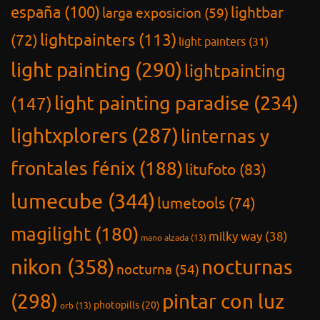
españa
(100)
lightbar
larga exposicion
(59)
lightpainters
(113)
(72)
light painters
(31)
light painting
(290)
lightpainting
light painting paradise
(234)
(147)
lightxplorers
(287)
linternas y
frontales fénix
(188)
litufoto
(83)
lumecube
(344)
lumetools
(74)
magilight
(180)
milky way
(38)
mano alzada
(13)
nikon
(358)
nocturnas
nocturna
(54)
(298)
pintar con luz
photopills
(20)
orb
(13)