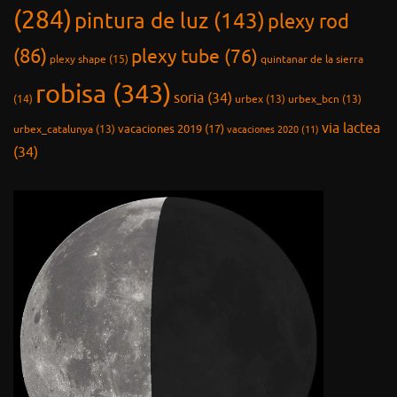
(284)
pintura de luz
(143)
plexy rod
(86)
plexy tube
(76)
plexy shape
(15)
quintanar de la sierra
robisa
(343)
soria
(34)
(14)
urbex
(13)
urbex_bcn
(13)
via lactea
vacaciones 2019
(17)
urbex_catalunya
(13)
vacaciones 2020
(11)
(34)