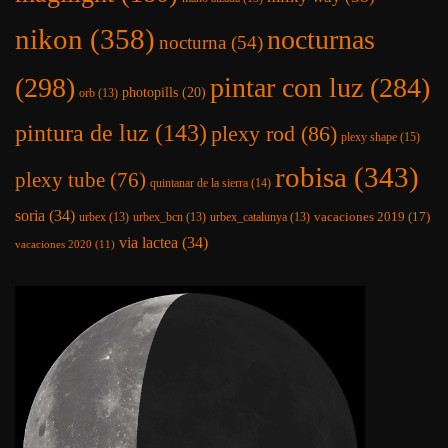
nikon
(358)
nocturnas
nocturna
(54)
(298)
pintar con luz
(284)
photopills
(20)
orb
(13)
pintura de luz
(143)
plexy rod
(86)
plexy shape
(15)
robisa
(343)
plexy tube
(76)
quintanar de la sierra
(14)
soria
(34)
vacaciones 2019
(17)
urbex
(13)
urbex_bcn
(13)
urbex_catalunya
(13)
via lactea
(34)
vacaciones 2020
(11)