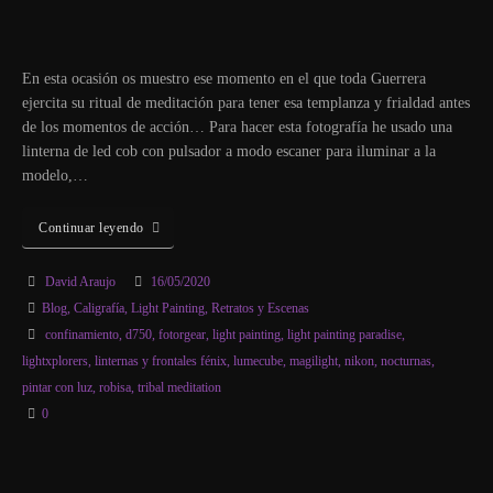
En esta ocasión os muestro ese momento en el que toda Guerrera
ejercita su ritual de meditación para tener esa templanza y frialdad antes
de los momentos de acción… Para hacer esta fotografía he usado una
linterna de led cob con pulsador a modo escaner para iluminar a la
modelo,…
Continuar leyendo
David Araujo
16/05/2020
Blog
,
Caligrafía
,
Light Painting
,
Retratos y Escenas
confinamiento
,
d750
,
fotorgear
,
light painting
,
light painting paradise
,
lightxplorers
,
linternas y frontales fénix
,
lumecube
,
magilight
,
nikon
,
nocturnas
,
pintar con luz
,
robisa
,
tribal meditation
0