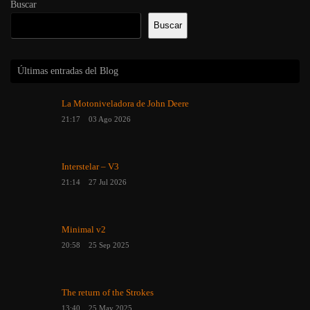
Buscar
Buscar
Últimas entradas del Blog
La Motoniveladora de John Deere
21:17
03 Ago 2026
Interstelar – V3
21:14
27 Jul 2026
Minimal v2
20:58
25 Sep 2025
The return of the Strokes
13:40
25 May 2025