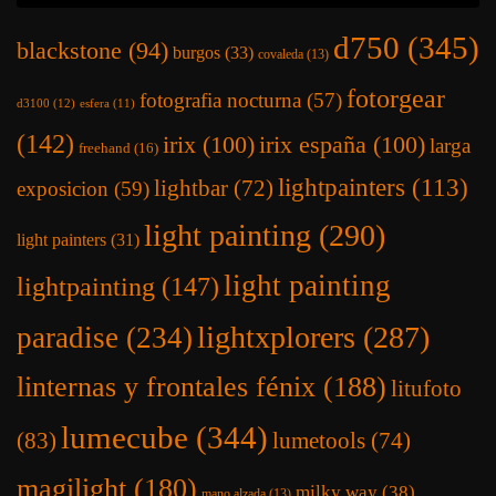
d750
(345)
blackstone
(94)
burgos
(33)
covaleda
(13)
fotorgear
fotografia nocturna
(57)
d3100
(12)
esfera
(11)
(142)
irix
(100)
irix españa
(100)
larga
freehand
(16)
lightpainters
(113)
lightbar
(72)
exposicion
(59)
light painting
(290)
light painters
(31)
light painting
lightpainting
(147)
lightxplorers
(287)
paradise
(234)
linternas y frontales fénix
(188)
litufoto
lumecube
(344)
(83)
lumetools
(74)
magilight
(180)
milky way
(38)
mano alzada
(13)