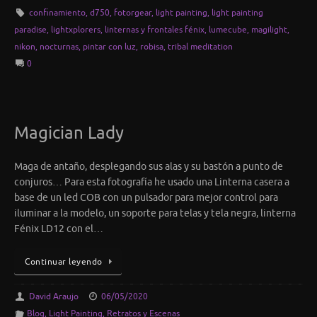
confinamiento
,
d750
,
fotorgear
,
light painting
,
light painting
paradise
,
lightxplorers
,
linternas y frontales fénix
,
lumecube
,
magilight
,
nikon
,
nocturnas
,
pintar con luz
,
robisa
,
tribal meditation
0
Magician Lady
Maga de antaño, desplegando sus alas y su bastón a punto de
conjuros… Para esta fotografía he usado una Linterna casera a
base de un led COB con un pulsador para mejor control para
iluminar a la modelo, un soporte para telas y tela negra, linterna
Fénix LD12 con el…
Continuar leyendo
David Araujo
06/05/2020
Blog
,
Light Painting
,
Retratos y Escenas