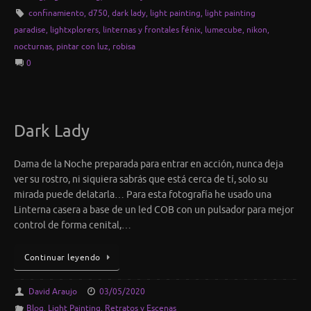
confinamiento
,
d750
,
dark lady
,
light painting
,
light painting
paradise
,
lightxplorers
,
linternas y frontales fénix
,
lumecube
,
nikon
,
nocturnas
,
pintar con luz
,
robisa
0
Dark Lady
Dama de la Noche preparada para entrar en acción, nunca deja
ver su rostro, ni siquiera sabrás que está cerca de tí, solo su
mirada puede delatarla… Para esta fotografía he usado una
Linterna casera a base de un led COB con un pulsador para mejor
control de forma cenital,…
Continuar leyendo
David Araujo
03/05/2020
Blog
,
Light Painting
,
Retratos y Escenas