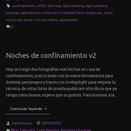
confinamiento
,
d750
,
dark lady
,
light painting
,
light painting
paradise
,
lightxplorers
,
linternas y frontales fénix
,
lumecube
,
nikon
,
nocturnas
,
pintar con luz
,
robisa
,
vaporizador
0
Noches de confinamiento v2
Hoy os traigo dos fotografías más hechas en casa de
confinamiento, practicando con la nueva herramienta para
iluminar personajes y trazos con la Magilight para mejorar la
técnica, de estas fotos de prueba publicaré otro día la que ya
tengo como buena, espero que os gusten. Para iluminar a la…
Continuar leyendo
David Araujo
30/04/2020
Blog
,
Caligrafía
,
Light Painting
,
Retratos y Escenas