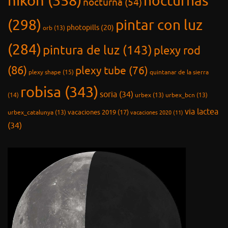
nikon
(358)
nocturnas
nocturna
(54)
(298)
pintar con luz
photopills
(20)
orb
(13)
(284)
pintura de luz
(143)
plexy rod
(86)
plexy tube
(76)
plexy shape
(15)
quintanar de la sierra
robisa
(343)
soria
(34)
(14)
urbex
(13)
urbex_bcn
(13)
via lactea
vacaciones 2019
(17)
urbex_catalunya
(13)
vacaciones 2020
(11)
(34)