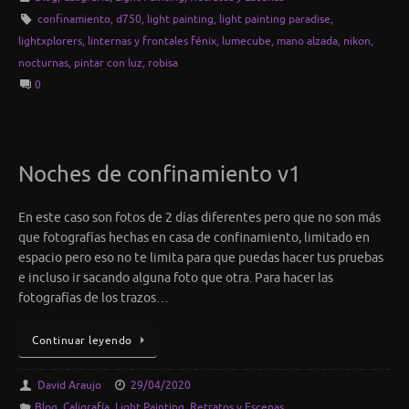
confinamiento
,
d750
,
light painting
,
light painting paradise
,
lightxplorers
,
linternas y frontales fénix
,
lumecube
,
mano alzada
,
nikon
,
nocturnas
,
pintar con luz
,
robisa
0
Noches de confinamiento v1
En este caso son fotos de 2 días diferentes pero que no son más
que fotografías hechas en casa de confinamiento, limitado en
espacio pero eso no te limita para que puedas hacer tus pruebas
e incluso ir sacando alguna foto que otra. Para hacer las
fotografías de los trazos…
Continuar leyendo
David Araujo
29/04/2020
Blog
,
Caligrafía
,
Light Painting
,
Retratos y Escenas