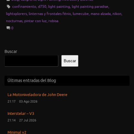
confinamiento
,
d750
,
light painting
,
light painting paradise
,
lightxplorers
,
linternas y frontales fénix
,
lumecube
,
mano alzada
,
nikon
,
nocturnas
,
pintar con luz
,
robisa
0
Buscar
Buscar
Últimas entradas del Blog
La Motoniveladora de John Deere
21:17
03 Ago 2026
Interstelar – V3
21:14
27 Jul 2026
Minimal v2