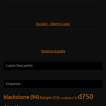
Escaner - Alberto Cano
Yongnuo España
Cupon Descuento
Etiquetas
d750
blackstone
(94)
burgos
(33)
covaleda
(13)