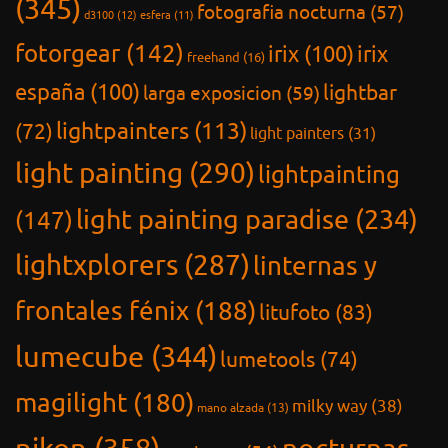
(345)
fotografia nocturna
(57)
d3100
(12)
esfera
(11)
fotorgear
(142)
irix
(100)
irix
freehand
(16)
españa
(100)
lightbar
larga exposicion
(59)
lightpainters
(113)
(72)
light painters
(31)
light painting
(290)
lightpainting
light painting paradise
(234)
(147)
lightxplorers
(287)
linternas y
frontales fénix
(188)
litufoto
(83)
lumecube
(344)
lumetools
(74)
magilight
(180)
milky way
(38)
mano alzada
(13)