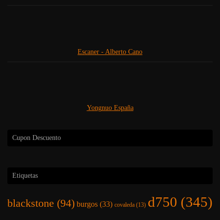
Escaner - Alberto Cano
Yongnuo España
Cupon Descuento
Etiquetas
d750
(345)
blackstone
(94)
burgos
(33)
covaleda
(13)