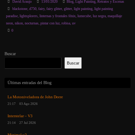
David Araujo
13/01/2020
Blog
,
Light Painting
,
Retratos y Escenas
blackstone
,
d750
,
fairy
,
fairy glitter
,
glitter
,
light painting
,
light painting
paradise
,
lightxplorers
,
linternas y frontales fénix
,
lumecube
,
luz negra
,
maquillaje
neon
,
nikon
,
nocturnas
,
pintar con luz
,
robisa
,
uv
0
Buscar
Buscar
Últimas entradas del Blog
La Motoniveladora de John Deere
21:17
03 Ago 2026
Interstelar – V3
21:14
27 Jul 2026