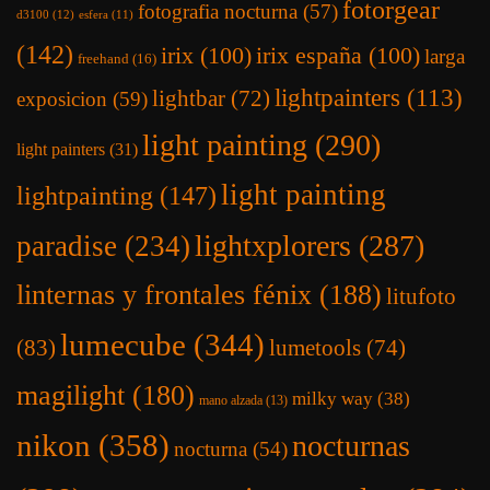
fotorgear
fotografia nocturna
(57)
d3100
(12)
esfera
(11)
(142)
irix
(100)
irix españa
(100)
larga
freehand
(16)
lightpainters
(113)
lightbar
(72)
exposicion
(59)
light painting
(290)
light painters
(31)
light painting
lightpainting
(147)
lightxplorers
(287)
paradise
(234)
linternas y frontales fénix
(188)
litufoto
lumecube
(344)
(83)
lumetools
(74)
magilight
(180)
milky way
(38)
mano alzada
(13)
nikon
(358)
nocturnas
nocturna
(54)