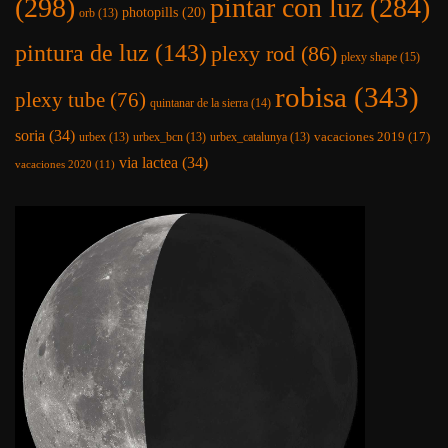
(298)
pintar con luz
(284)
photopills
(20)
orb
(13)
pintura de luz
(143)
plexy rod
(86)
plexy shape
(15)
robisa
(343)
plexy tube
(76)
quintanar de la sierra
(14)
soria
(34)
vacaciones 2019
(17)
urbex
(13)
urbex_bcn
(13)
urbex_catalunya
(13)
via lactea
(34)
vacaciones 2020
(11)