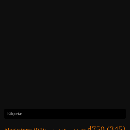
Etiquetas
d750
(345)
blackstone
(94)