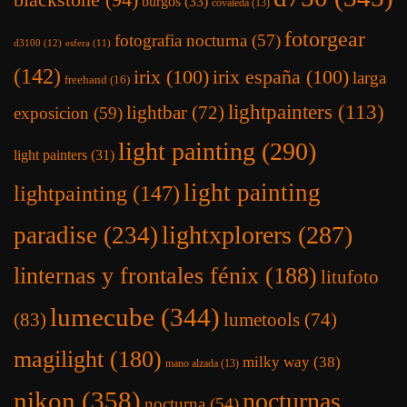
burgos
(33)
covaleda
(13)
fotorgear
fotografia nocturna
(57)
d3100
(12)
esfera
(11)
(142)
irix
(100)
irix españa
(100)
larga
freehand
(16)
lightpainters
(113)
lightbar
(72)
exposicion
(59)
light painting
(290)
light painters
(31)
light painting
lightpainting
(147)
lightxplorers
(287)
paradise
(234)
linternas y frontales fénix
(188)
litufoto
lumecube
(344)
(83)
lumetools
(74)
magilight
(180)
milky way
(38)
mano alzada
(13)
nikon
(358)
nocturnas
nocturna
(54)