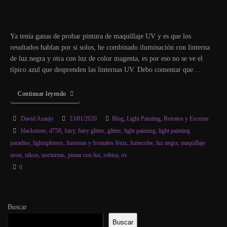
Ya tenía ganas de probar pintura de maquillaje UV y es que los
resultados hablan por si solos, he combinado iluminación con linterna
de luz negra y otra con luz de color magenta, es por eso no se ve el
típico azul que desprenden las linternas UV. Debo comentar que…
Continuar leyendo
David Araujo
13/01/2020
Blog
,
Light Painting
,
Retratos y Escenas
blackstone
,
d750
,
fairy
,
fairy glitter
,
glitter
,
light painting
,
light painting
paradise
,
lightxplorers
,
linternas y frontales fénix
,
lumecube
,
luz negra
,
maquillaje
neon
,
nikon
,
nocturnas
,
pintar con luz
,
robisa
,
uv
0
Buscar
Buscar