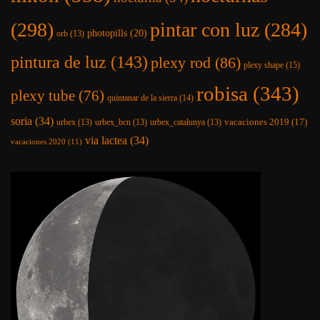
(298)
pintar con luz
(284)
photopills
(20)
orb
(13)
pintura de luz
(143)
plexy rod
(86)
plexy shape
(15)
robisa
(343)
plexy tube
(76)
quintanar de la sierra
(14)
soria
(34)
vacaciones 2019
(17)
urbex
(13)
urbex_bcn
(13)
urbex_catalunya
(13)
via lactea
(34)
vacaciones 2020
(11)