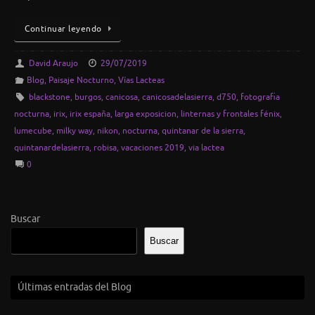
Continuar leyendo
David Araujo
29/07/2019
Blog
,
Paisaje Nocturno
,
Vías Lacteas
blackstone
,
burgos
,
canicosa
,
canicosadelasierra
,
d750
,
fotografia
nocturna
,
irix
,
irix españa
,
larga exposicion
,
linternas y frontales fénix
,
lumecube
,
milky way
,
nikon
,
nocturna
,
quintanar de la sierra
,
quintanardelasierra
,
robisa
,
vacaciones 2019
,
via lactea
0
Buscar
Buscar
Últimas entradas del Blog