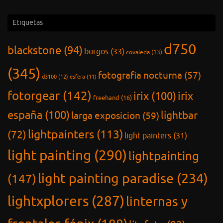
Etiquetas
d750
blackstone
(94)
burgos
(33)
covaleda
(13)
(345)
fotografia nocturna
(57)
d3100
(12)
esfera
(11)
fotorgear
(142)
irix
(100)
irix
freehand
(16)
españa
(100)
lightbar
larga exposicion
(59)
lightpainters
(113)
(72)
light painters
(31)
light painting
(290)
lightpainting
light painting paradise
(234)
(147)
lightxplorers
(287)
linternas y