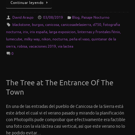
Continuar leyendo
David Araujo
03/08/2019
Blog
,
Paisaje Nocturno
blackstone
,
burgos
,
canicosa
,
canicosadelasierra
,
d750
,
fotografia
nocturna
,
irix
,
irix españa
,
larga exposicion
,
linternas y frontales fénix
,
lumecube
,
milky way
,
nikon
,
nocturna
,
peña el vaso
,
quintanar de la
sierra
,
robisa
,
vacaciones 2019
,
via lactea
0
The Tree at The Entrance Of The
Town
En una de las entradas del pueblo de Canicosa de la Sierra está
este árbol el cual vi el verano pasado y mirando la planificación
con Photopills pude comprobar que efectivamente era factible
una foto con la vía láctea casi vertical, así que este verano no lo
he podido evitar…