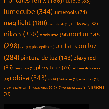
frontales fénix
(188)
litufoto
(83)
lumecube
(344)
lumetools
(74)
magilight
(180)
milky way
(38)
mano alzada
(13)
nikon
(358)
nocturnas
nocturna
(54)
(298)
pintar con luz
photopills
(20)
orb
(13)
(284)
pintura de luz
(143)
plexy rod
(86)
plexy tube
(76)
plexy shape
(15)
quintanar de la sierra
robisa
(343)
soria
(34)
(14)
urbex
(13)
urbex_bcn
(13)
via lactea
vacaciones 2019
(17)
urbex_catalunya
(13)
vacaciones 2020
(11)
(34)