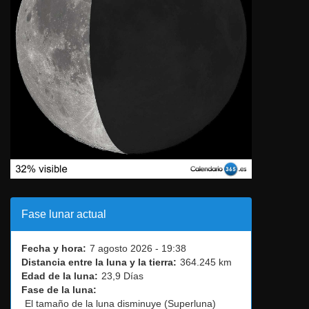
El tamaño de la luna disminuye (Superluna)
Porcentaje de visibilidad:
32%
Calendario lunar
Calendario-365.es
Página Web creada por
David Araujo
David Araujo
Todos los derechos reservados, 2014-2024.
Funciona con
Tempera
&
WordPress.