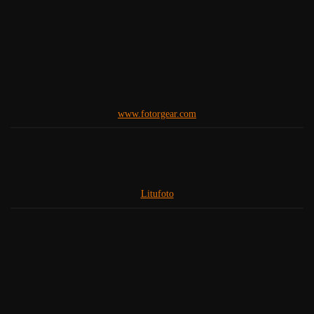
Litufoto
www.fenixlinternas.com
Escaner - Alberto Cano
Yongnuo España
Cupon Descuento