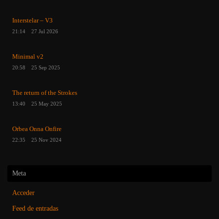
Interstelar – V3
21:14
27 Jul 2026
Minimal v2
20:58
25 Sep 2025
The return of the Strokes
13:40
25 May 2025
Orbea Onna Onfire
22:35
25 Nov 2024
Meta
Acceder
Feed de entradas