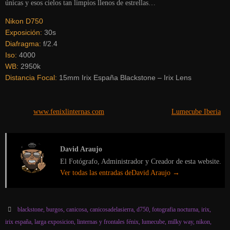
únicas y esos cielos tan limpios llenos de estrellas…
Nikon D750
Exposición:
30s
Diafragma:
f/2.4
Iso:
4000
WB:
2950k
Distancia Focal:
15mm Irix España Blackstone – Irix Lens
www.fenixlinternas.com
Lumecube Iberia
David Araujo
El Fotógrafo, Administrador y Creador de esta website.
Ver todas las entradas deDavid Araujo
→
blackstone
,
burgos
,
canicosa
,
canicosadelasierra
,
d750
,
fotografia nocturna
,
irix
,
irix españa
,
larga exposicion
,
linternas y frontales fénix
,
lumecube
,
milky way
,
nikon
,