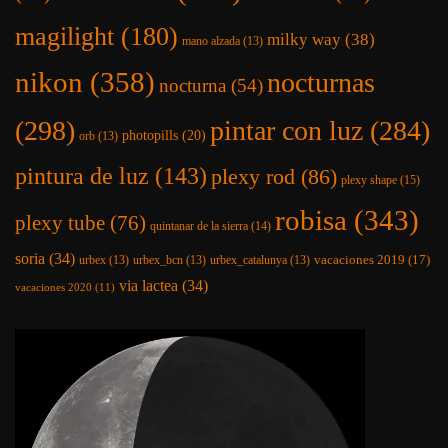
Fase lunar actual
Fecha y hora:
7 agosto 2026 - 19:38
Distancia entre la luna y la tierra:
364.245 km
Edad de la luna:
23,9 Días
Fase de la luna: