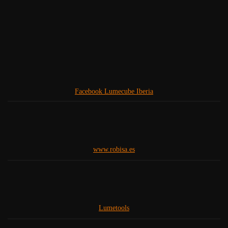
Facebook Lumecube Iberia
www.robisa.es
Lumetools
www.fotorgear.com