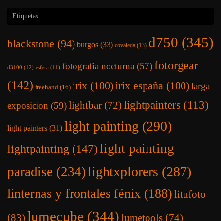
lumecube
(344)
(83)
lumetools
(74)
magilight
(180)
milky way
(38)
mano alzada
(13)
nikon
(358)
nocturnas
nocturna
(54)
(298)
pintar con luz
(284)
photopills
(20)
orb
(13)
pintura de luz
(143)
plexy rod
(86)
plexy shape
(15)
robisa
(343)
plexy tube
(76)
quintanar de la sierra
(14)
soria
(34)
vacaciones 2019
(17)
urbex
(13)
urbex_bcn
(13)
urbex_catalunya
(13)
via lactea
(34)
vacaciones 2020
(11)