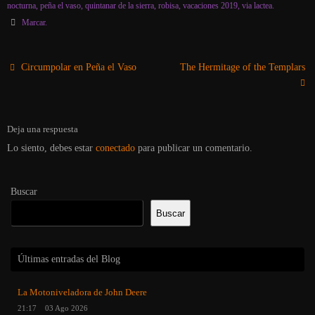
nocturna
,
peña el vaso
,
quintanar de la sierra
,
robisa
,
vacaciones 2019
,
via lactea
.
Marcar
.
Circumpolar en Peña el Vaso
The Hermitage of the Templars
Deja una respuesta
Lo siento, debes estar
conectado
para publicar un comentario.
Buscar
Buscar
Últimas entradas del Blog
La Motoniveladora de John Deere
21:17
03 Ago 2026