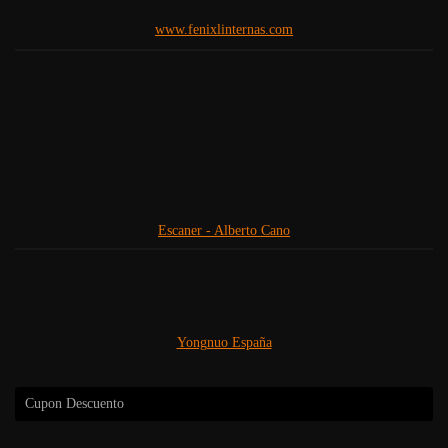
Etiquetas
d750
(345)
blackstone
(94)
burgos
(33)
covaleda
(13)
fotorgear
fotografia nocturna
(57)
d3100
(12)
esfera
(11)
(142)
irix
(100)
irix españa
(100)
larga
freehand
(16)
lightpainters
(113)
lightbar
(72)
exposicion
(59)
light painting
(290)
light painters
(31)
light painting
lightpainting
(147)
lightxplorers
(287)
paradise
(234)
linternas y frontales fénix
(188)
litufoto