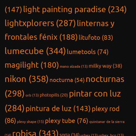
frontales fénix
(188)
litufoto
(83)
lumecube
(344)
lumetools
(74)
magilight
(180)
milky way
(38)
mano alzada
(13)
nikon
(358)
nocturnas
nocturna
(54)
(298)
pintar con luz
photopills
(20)
orb
(13)
(284)
pintura de luz
(143)
plexy rod
(86)
plexy tube
(76)
plexy shape
(15)
quintanar de la sierra
robisa
(343)
soria
(34)
(14)
urbex
(13)
urbex_bcn
(13)
via lactea
vacaciones 2019
(17)
urbex_catalunya
(13)
vacaciones 2020
(11)
(34)