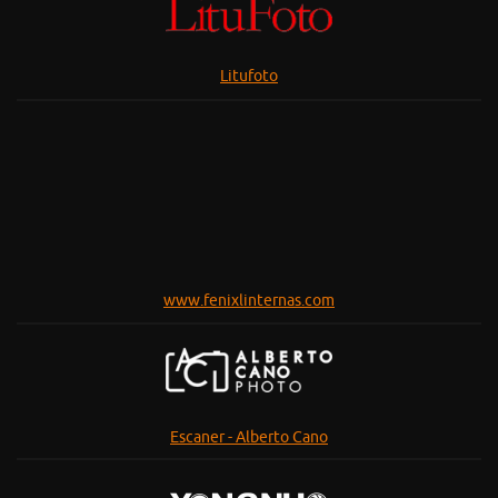
Litufoto
www.fenixlinternas.com
Escaner - Alberto Cano
Yongnuo España