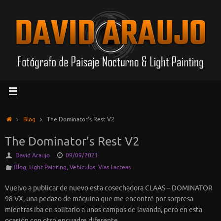
Saltar
al
contenido
Inicio
Blog
The Dominator’s Rest V2
The Dominator’s Rest V2
David Araujo
09/09/2021
Blog
,
Light Painting
,
Vehículos
,
Vías Lacteas
Vuelvo
a publicar de nuevo esta cosechadora CLAAS – DOMINATOR
98 VX, una pedazo de máquina que me encontré por sorpresa
mientras iba en solitario a unos campos de lavanda, pero en esta
ocasión con otro encuadre diferente.