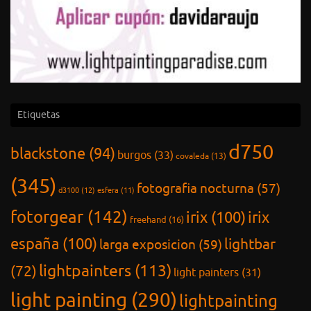
Etiquetas
d750
blackstone
(94)
burgos
(33)
covaleda
(13)
(345)
fotografia nocturna
(57)
d3100
(12)
esfera
(11)
fotorgear
(142)
irix
(100)
irix
freehand
(16)
españa
(100)
lightbar
larga exposicion
(59)
lightpainters
(113)
(72)
light painters
(31)
light painting
(290)
lightpainting
light painting paradise
(234)
(147)
lightxplorers
(287)
linternas y