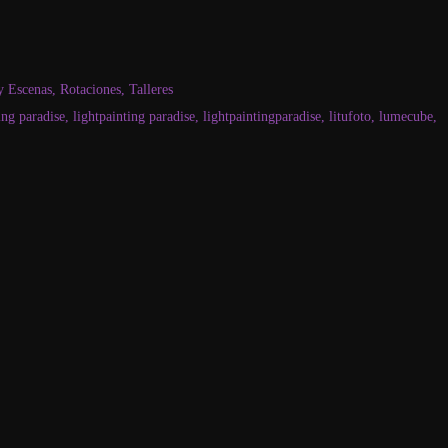
y Escenas
,
Rotaciones
,
Talleres
ing paradise
,
lightpainting paradise
,
lightpaintingparadise
,
litufoto
,
lumecube
,