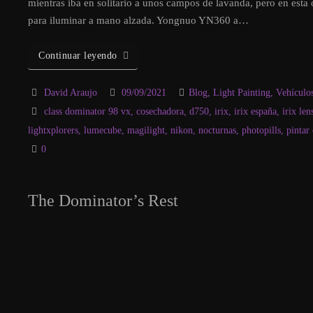
mientras iba en solitario a unos campos de lavanda, pero en esta 
para iluminar a mano alzada. Yongnuo YN360 a…
Continuar leyendo
David Araujo
09/09/2021
Blog
,
Light Painting
,
Vehículo
class dominator 98 vx
,
cosechadora
,
d750
,
irix
,
irix españa
,
irix len
lightxplorers
,
lumecube
,
magilight
,
nikon
,
nocturnas
,
photopills
,
pintar
0
The Dominator’s Rest