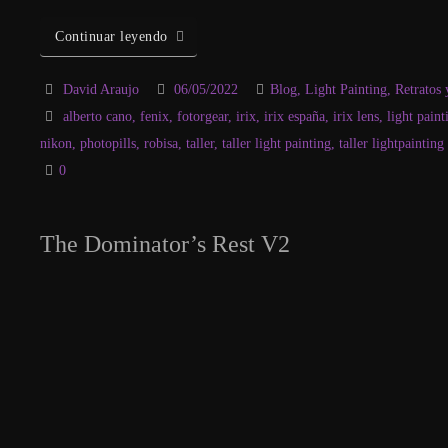
Continuar leyendo
David Araujo
06/05/2022
Blog
,
Light Painting
,
Retratos 
alberto cano
,
fenix
,
fotorgear
,
irix
,
irix españa
,
irix lens
,
light paint
nikon
,
photopills
,
robisa
,
taller
,
taller light painting
,
taller lightpainting
0
The Dominator’s Rest V2