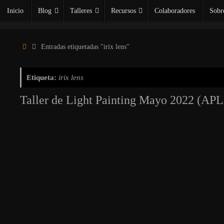
Saltar
Inicio
Blog
Talleres
Recursos
Colaboradores
Sobr
al
contenido
Inicio
Entradas etiquetadas "irix lens"
Etiqueta:
irix lens
Taller de Light Painting Mayo 2022 (