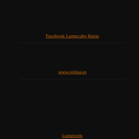
Facebook Lumecube Iberia
www.robisa.es
Lumetools