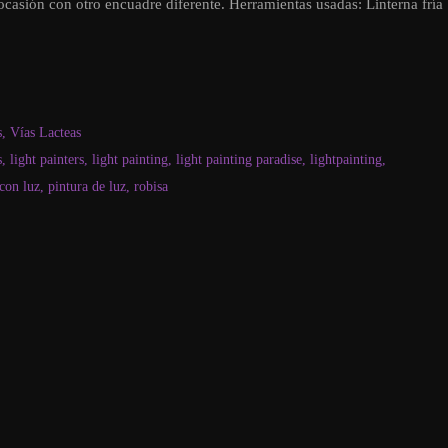
ocasión con otro encuadre diferente. Herramientas usadas: Linterna fría
s
,
Vías Lacteas
s
,
light painters
,
light painting
,
light painting paradise
,
lightpainting
,
 con luz
,
pintura de luz
,
robisa