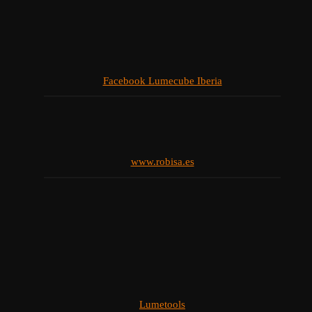
Facebook Lumecube Iberia
www.robisa.es
Lumetools