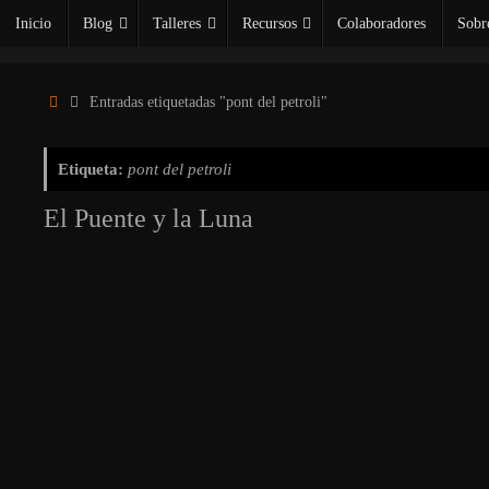
Saltar
Inicio
Blog
Talleres
Recursos
Colaboradores
Sobr
al
contenido
Inicio
Entradas etiquetadas "pont del petroli"
Etiqueta:
pont del petroli
El Puente y la Luna