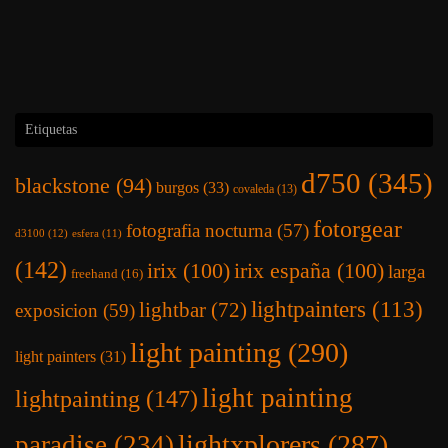
Etiquetas
d750
(345)
blackstone
(94)
burgos
(33)
covaleda
(13)
fotorgear
fotografia nocturna
(57)
d3100
(12)
esfera
(11)
(142)
irix
(100)
irix españa
(100)
larga
freehand
(16)
lightpainters
(113)
lightbar
(72)
exposicion
(59)
light painting
(290)
light painters
(31)
light painting
lightpainting
(147)
lightxplorers
(287)
paradise
(234)