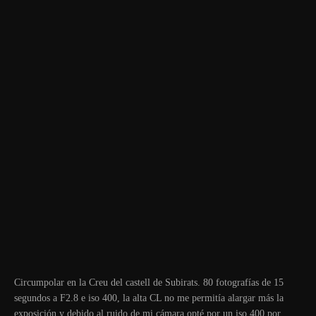
Circumpolar en la Creu del castell de Subirats. 80 fotografías de 15
segundos a F2.8 e iso 400, la alta CL no me permitía alargar más la
exposición y debido al ruido de mi cámara opté por un iso 400 por