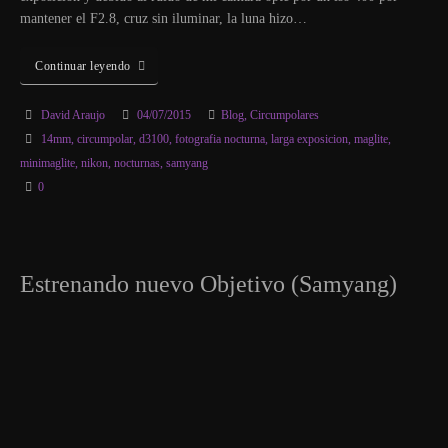
mantener el F2.8, cruz sin iluminar, la luna hizo…
Continuar leyendo
David Araujo
04/07/2015
Blog
,
Circumpolares
14mm
,
circumpolar
,
d3100
,
fotografia nocturna
,
larga exposicion
,
maglite
,
minimaglite
,
nikon
,
nocturnas
,
samyang
0
Estrenando nuevo Objetivo (Samyang)