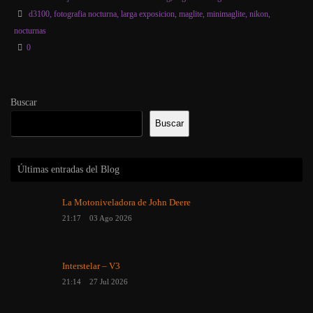
d3100
,
fotografia nocturna
,
larga exposicion
,
maglite
,
minimaglite
,
nikon
,
nocturnas
0
Buscar
Buscar
Últimas entradas del Blog
La Motoniveladora de John Deere
21:17
03 Ago 2026
Interstelar – V3
21:14
27 Jul 2026