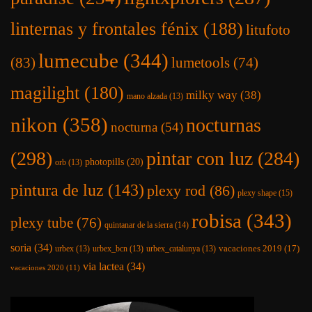
linternas y frontales fénix
(188)
litufoto
lumecube
(344)
(83)
lumetools
(74)
magilight
(180)
milky way
(38)
mano alzada
(13)
nikon
(358)
nocturnas
nocturna
(54)
(298)
pintar con luz
(284)
photopills
(20)
orb
(13)
pintura de luz
(143)
plexy rod
(86)
plexy shape
(15)
robisa
(343)
plexy tube
(76)
quintanar de la sierra
(14)
soria
(34)
vacaciones 2019
(17)
urbex
(13)
urbex_bcn
(13)
urbex_catalunya
(13)
via lactea
(34)
vacaciones 2020
(11)