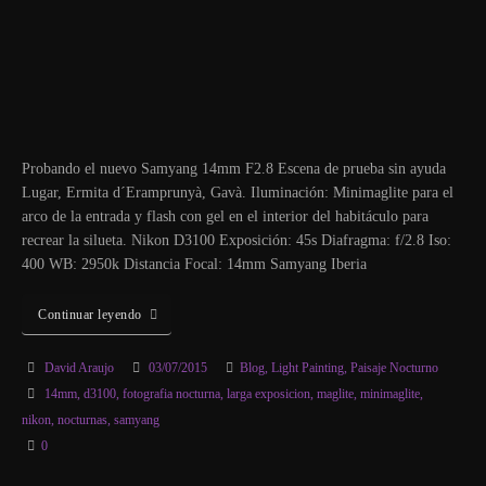
Probando el nuevo Samyang 14mm F2.8 Escena de prueba sin ayuda
Lugar, Ermita d´Eramprunyà, Gavà. Iluminación: Minimaglite para el
arco de la entrada y flash con gel en el interior del habitáculo para
recrear la silueta. Nikon D3100 Exposición: 45s Diafragma: f/2.8 Iso:
400 WB: 2950k Distancia Focal: 14mm Samyang Iberia
Continuar leyendo
David Araujo
03/07/2015
Blog
,
Light Painting
,
Paisaje Nocturno
14mm
,
d3100
,
fotografia nocturna
,
larga exposicion
,
maglite
,
minimaglite
,
nikon
,
nocturnas
,
samyang
0