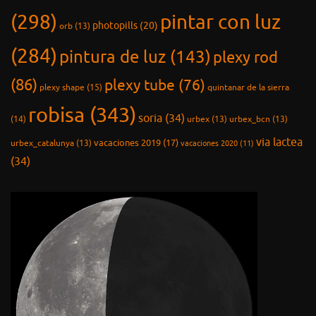
(298)
pintar con luz
photopills
(20)
orb
(13)
(284)
pintura de luz
(143)
plexy rod
(86)
plexy tube
(76)
plexy shape
(15)
quintanar de la sierra
robisa
(343)
soria
(34)
(14)
urbex
(13)
urbex_bcn
(13)
via lactea
vacaciones 2019
(17)
urbex_catalunya
(13)
vacaciones 2020
(11)
(34)