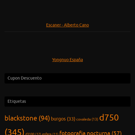
Escaner - Alberto Cano
Yongnuo España
Cupon Descuento
Etiquetas
d750
blackstone
(94)
burgos
(33)
covaleda
(13)
(345)
fotografia nocturna
(57)
d3100
(12)
esfera
(11)