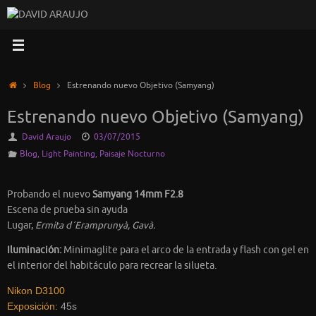
Saltar
al
contenido
Inicio
Blog
Estrenando nuevo Objetivo (Samyang)
Estrenando nuevo Objetivo (Samyang)
David Araujo
03/07/2015
Blog
,
Light Painting
,
Paisaje Nocturno
Probando el nuevo
Samyang 14mm F2.8
Escena de prueba sin ayuda
Lugar,
Ermita d´Eramprunyà, Gavà.
Iluminación:
Minimaglite para el arco de la entrada y flash con gel en
el interior del habitáculo para recrear la silueta.
Nikon D3100
Exposición:
45s