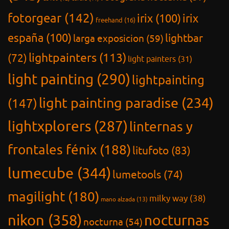
fotorgear
(142)
irix
(100)
irix
freehand
(16)
españa
(100)
lightbar
larga exposicion
(59)
lightpainters
(113)
(72)
light painters
(31)
light painting
(290)
lightpainting
light painting paradise
(234)
(147)
lightxplorers
(287)
linternas y
frontales fénix
(188)
litufoto
(83)
lumecube
(344)
lumetools
(74)
magilight
(180)
milky way
(38)
mano alzada
(13)
nikon
(358)
nocturnas
nocturna
(54)