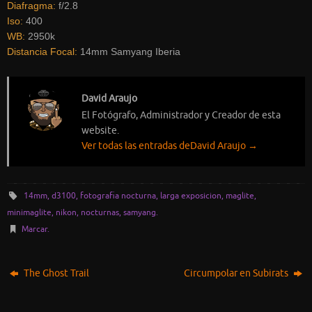
Diafragma:
f/2.8
Iso:
400
WB:
2950k
Distancia Focal:
14mm Samyang Iberia
David Araujo
El Fotógrafo, Administrador y Creador de esta
website.
Ver todas las entradas deDavid Araujo
→
14mm
,
d3100
,
fotografia nocturna
,
larga exposicion
,
maglite
,
minimaglite
,
nikon
,
nocturnas
,
samyang
.
Marcar
.
The Ghost Trail
Circumpolar en Subirats