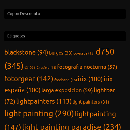
light painting paradise
(234)
(147)
lightxplorers
(287)
linternas y
frontales fénix
(188)
litufoto
(83)
lumecube
(344)
lumetools
(74)
magilight
(180)
milky way
(38)
mano alzada
(13)
nikon
(358)
nocturnas
nocturna
(54)
(298)
pintar con luz
photopills
(20)
orb
(13)
(284)
pintura de luz
(143)
plexy rod
(86)
plexy tube
(76)
plexy shape
(15)
quintanar de la sierra
robisa
(343)
soria
(34)
(14)
urbex
(13)
urbex_bcn
(13)