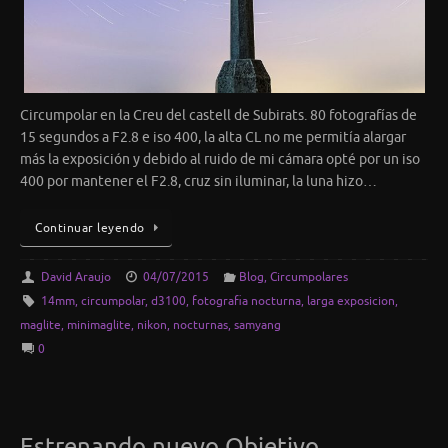
Circumpolar en la Creu del castell de Subirats. 80 fotografías de
15 segundos a F2.8 e iso 400, la alta CL no me permitía alargar
más la exposición y debido al ruido de mi cámara opté por un iso
400 por mantener el F2.8, cruz sin iluminar, la luna hizo…
Continuar leyendo
David Araujo
04/07/2015
Blog
,
Circumpolares
14mm
,
circumpolar
,
d3100
,
fotografia nocturna
,
larga exposicion
,
maglite
,
minimaglite
,
nikon
,
nocturnas
,
samyang
0
Estrenando nuevo Objetivo