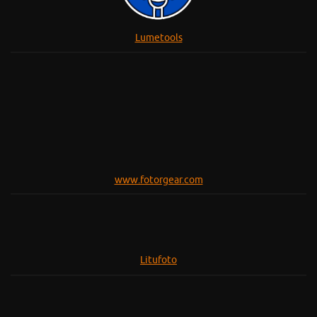
Litufoto
www.fenixlinternas.com
Escaner - Alberto Cano