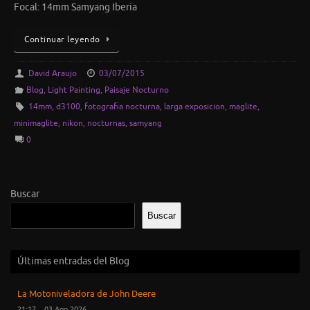
Focal: 14mm Samyang Iberia
Continuar leyendo
David Araujo
03/07/2015
Blog
,
Light Painting
,
Paisaje Nocturno
14mm
,
d3100
,
fotografia nocturna
,
larga exposicion
,
maglite
,
minimaglite
,
nikon
,
nocturnas
,
samyang
0
Buscar
Buscar
Últimas entradas del Blog
La Motoniveladora de John Deere
21:17
03 Ago 2026