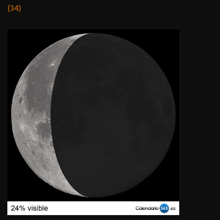
Fase lunar actual
Fecha y hora:
8 agosto 2026 - 12:08
Distancia entre la luna y la tierra:
363.496 km
Edad de la luna:
24,7 Días
Fase de la luna:
El tamaño de la luna disminuye (Superluna)
Porcentaje de visibilidad:
24%
Calendario lunar
Calendario-365.es
Página Web creada por
David Araujo