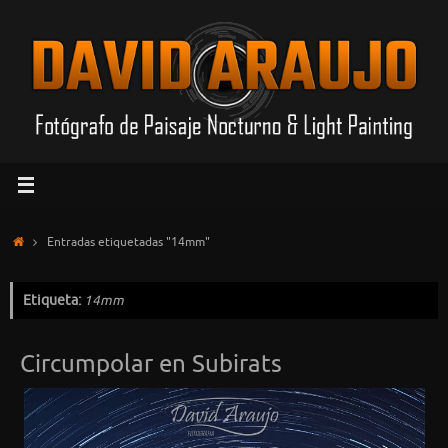
Saltar
al
contenido
Inicio
Entradas etiquetadas "14mm"
Etiqueta:
14mm
Circumpolar en Subirats