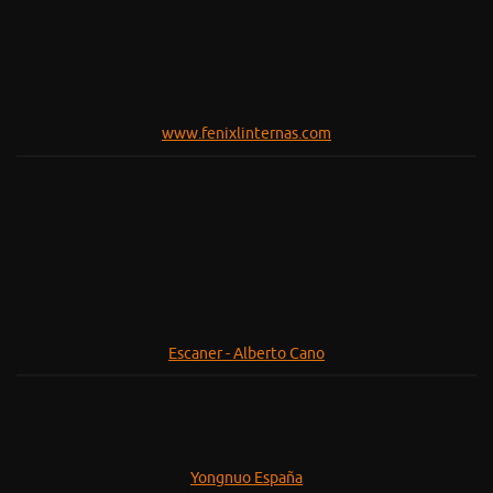
Yongnuo España
Cupon Descuento
Etiquetas
d750
blackstone
(94)
burgos
(33)
covaleda
(13)
(345)
fotografia nocturna
(57)
d3100
(12)
esfera
(11)
fotorgear
(142)
irix
(100)
irix
freehand
(16)
españa
(100)
lightbar
larga exposicion
(59)
lightpainters
(113)
(72)
light painters
(31)
light painting
(290)
lightpainting