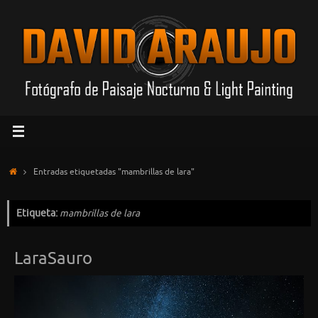
Saltar
al
contenido
Inicio
Entradas etiquetadas "mambrillas de lara"
Etiqueta:
mambrillas de lara
LaraSauro