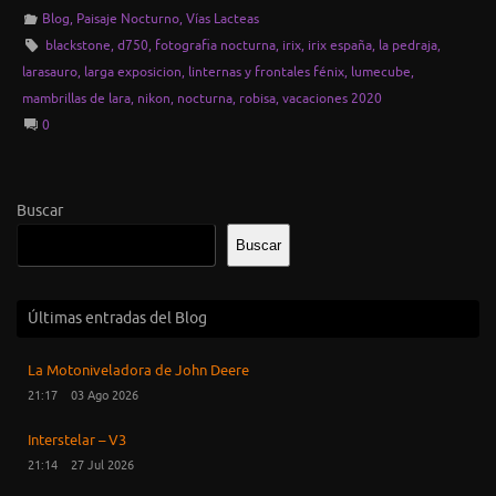
Blog
,
Paisaje Nocturno
,
Vías Lacteas
blackstone
,
d750
,
fotografia nocturna
,
irix
,
irix españa
,
la pedraja
,
larasauro
,
larga exposicion
,
linternas y frontales fénix
,
lumecube
,
mambrillas de lara
,
nikon
,
nocturna
,
robisa
,
vacaciones 2020
0
Buscar
Buscar
Últimas entradas del Blog
La Motoniveladora de John Deere
21:17
03 Ago 2026
Interstelar – V3
21:14
27 Jul 2026