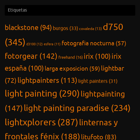
Etiquetas
d750
blackstone
(94)
burgos
(33)
covaleda
(13)
(345)
fotografia nocturna
(57)
d3100
(12)
esfera
(11)
fotorgear
(142)
irix
(100)
irix
freehand
(16)
españa
(100)
lightbar
larga exposicion
(59)
lightpainters
(113)
(72)
light painters
(31)
light painting
(290)
lightpainting
light painting paradise
(234)
(147)
lightxplorers
(287)
linternas y
frontales fénix
(188)
litufoto
(83)