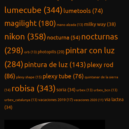
lumecube
(344)
lumetools
(74)
magilight
(180)
milky way
(38)
mano alzada
(13)
nikon
(358)
nocturnas
nocturna
(54)
(298)
pintar con luz
photopills
(20)
orb
(13)
(284)
pintura de luz
(143)
plexy rod
(86)
plexy tube
(76)
plexy shape
(15)
quintanar de la sierra
robisa
(343)
soria
(34)
(14)
urbex
(13)
urbex_bcn
(13)
via lactea
vacaciones 2019
(17)
urbex_catalunya
(13)
vacaciones 2020
(11)
(34)