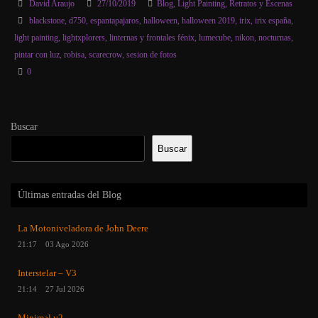
David Araujo
27/10/2019
Blog
,
Light Painting
,
Retratos y Escenas
blackstone
,
d750
,
espantapajaros
,
halloween
,
halloween 2019
,
irix
,
irix españa
,
light painting
,
lightxplorers
,
linternas y frontales fénix
,
lumecube
,
nikon
,
nocturnas
,
pintar con luz
,
robisa
,
scarecrow
,
sesion de fotos
0
Buscar
Buscar
Últimas entradas del Blog
La Motoniveladora de John Deere
21:17
03 Ago 2026
Interstelar – V3
21:14
27 Jul 2026