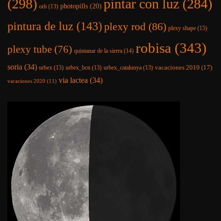
(298)
pintar con luz
(284)
photopills
(20)
orb
(13)
pintura de luz
(143)
plexy rod
(86)
plexy shape
(15)
robisa
(343)
plexy tube
(76)
quintanar de la sierra
(14)
soria
(34)
vacaciones 2019
(17)
urbex
(13)
urbex_bcn
(13)
urbex_catalunya
(13)
via lactea
(34)
vacaciones 2020
(11)