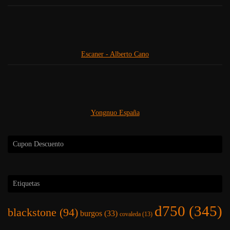
Escaner - Alberto Cano
Yongnuo España
Cupon Descuento
Etiquetas
d750
(345)
blackstone
(94)
burgos
(33)
covaleda
(13)