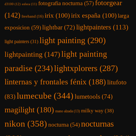
fotorgear
fotografia nocturna
(57)
d3100
(12)
esfera
(11)
(142)
irix
(100)
irix españa
(100)
larga
freehand
(16)
lightpainters
(113)
lightbar
(72)
exposicion
(59)
light painting
(290)
light painters
(31)
light painting
lightpainting
(147)
lightxplorers
(287)
paradise
(234)
linternas y frontales fénix
(188)
litufoto
lumecube
(344)
(83)
lumetools
(74)
magilight
(180)
milky way
(38)
mano alzada
(13)
nikon
(358)
nocturnas
nocturna
(54)