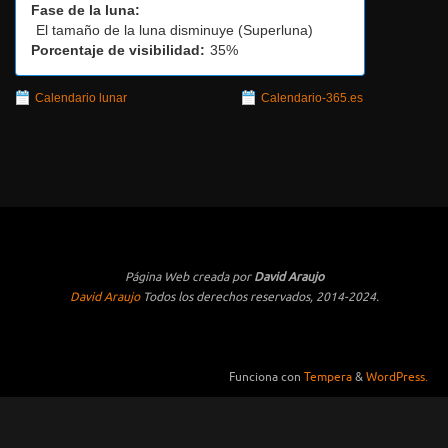
Fase de la luna:
El tamaño de la luna disminuye (Superluna)
Porcentaje de visibilidad:
35%
Calendario lunar
Calendario-365.es
Página Web creada por
David Araujo
David Araujo
Todos los derechos reservados, 2014-2024.
Funciona con
Tempera
&
WordPress.