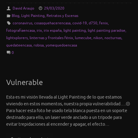
David Araujo
29/03/2020
Blog
,
Light Painting
,
Retratos y Escenas
coronavirus
,
cosasquehacerencasa
,
covid-19
,
d750
,
fenix
,
fotografiaencasa
,
irix
,
irix españa
,
light painting
,
light painting paradise
,
lightxplorers
,
linternas y frontales fénix
,
lumecube
,
nikon
,
nocturnas
,
quedateencasa
,
robisa
,
yomequedoencasa
0
Vulnerable
Esta es mi visión llevada al Light Painting de lo que estamos
viviendo en estos momentos, nuestra propia vulnerabilidad….😔
Para hacer esta foto he usado tela blanca puesta en un soporte
destinado para ello, un laser verde anclado a un trípode para
evitar trepidaciones al encender y apagar, el efecto…