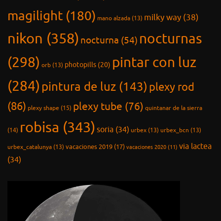
magilight
(180)
milky way
(38)
mano alzada
(13)
nikon
(358)
nocturnas
nocturna
(54)
(298)
pintar con luz
photopills
(20)
orb
(13)
(284)
pintura de luz
(143)
plexy rod
(86)
plexy tube
(76)
plexy shape
(15)
quintanar de la sierra
robisa
(343)
soria
(34)
(14)
urbex
(13)
urbex_bcn
(13)
via lactea
vacaciones 2019
(17)
urbex_catalunya
(13)
vacaciones 2020
(11)
(34)