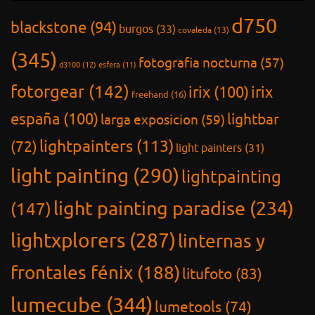
d750
blackstone
(94)
burgos
(33)
covaleda
(13)
(345)
fotografia nocturna
(57)
d3100
(12)
esfera
(11)
fotorgear
(142)
irix
(100)
irix
freehand
(16)
españa
(100)
lightbar
larga exposicion
(59)
lightpainters
(113)
(72)
light painters
(31)
light painting
(290)
lightpainting
light painting paradise
(234)
(147)
lightxplorers
(287)
linternas y
frontales fénix
(188)
litufoto
(83)
lumecube
(344)
lumetools
(74)