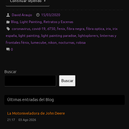
Continuar leyendo
David Araujo
15/03/2020
Blog
,
Light Painting
,
Retratos y Escenas
coronavirus
,
covid-19
,
d750
,
fenix
,
fibra negra
,
fibra optica
,
irix
,
irix
españa
,
light painting
,
light painting paradise
,
lightxplorers
,
linternas y
frontales fénix
,
lumecube
,
nikon
,
nocturnas
,
robisa
0
Buscar
Buscar
Últimas entradas del Blog
La Motoniveladora de John Deere
21:17
03 Ago 2026