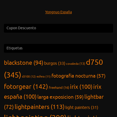
Yongnuo España
Cupon Descuento
Etiquetas
d750
blackstone
(94)
burgos
(33)
covaleda
(13)
(345)
fotografia nocturna
(57)
d3100
(12)
esfera
(11)
fotorgear
(142)
irix
(100)
irix
freehand
(16)
españa
(100)
lightbar
larga exposicion
(59)
lightpainters
(113)
(72)
light painters
(31)