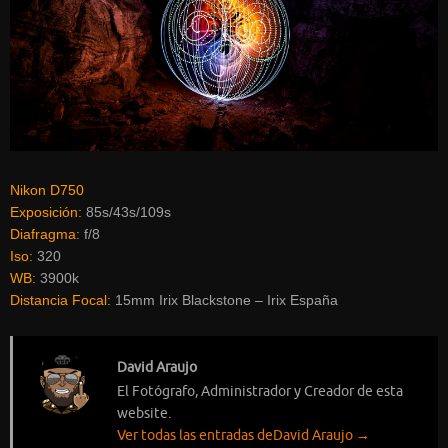
Nikon D750
Exposición:
85s/43s/109s
Diafragma:
f/8
Iso:
320
WB:
3900k
Distancia Focal:
15mm Irix Blackstone – Irix España
David Araujo
El Fotógrafo, Administrador y Creador de esta
website.
Ver todas las entradas deDavid Araujo
→