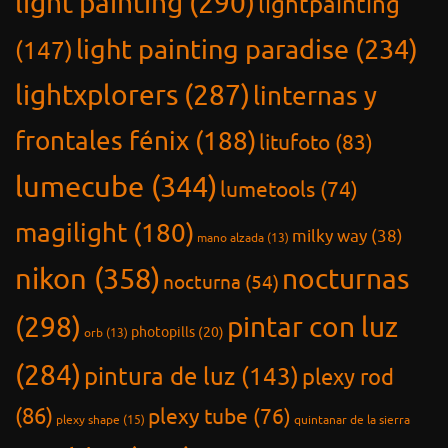
light painting
(290)
lightpainting
light painting paradise
(234)
(147)
lightxplorers
(287)
linternas y
frontales fénix
(188)
litufoto
(83)
lumecube
(344)
lumetools
(74)
magilight
(180)
milky way
(38)
mano alzada
(13)
nikon
(358)
nocturnas
nocturna
(54)
(298)
pintar con luz
photopills
(20)
orb
(13)
(284)
pintura de luz
(143)
plexy rod
(86)
plexy tube
(76)
plexy shape
(15)
quintanar de la sierra