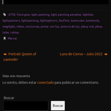
d750
,
fotorgear
,
light painting
,
light painting paradise
,
lightbar
,
lightpainters
,
lightpainting
,
lightxplorers
,
litufoto
,
lumecube
,
lumetools
,
magilight
,
nikon
,
nocturnas
,
pintar con luz
,
pintura de luz
,
plexy rod
,
plexy
tube
,
robisa
.
Marcar
.
Portrait Queen of
Luna de Ciervo – Julio 2022
Lavender
Deja una respuesta
Lo siento, debes estar
conectado
para publicar un comentario.
Buscar
Buscar