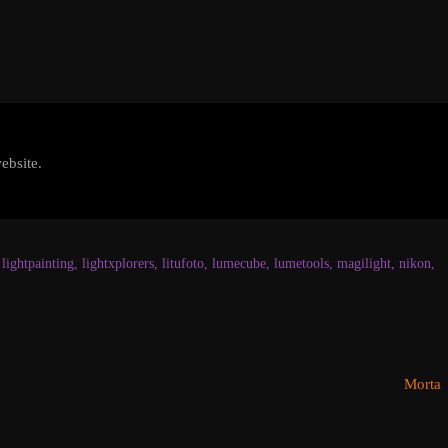
ebsite.
,
lightpainting
,
lightxplorers
,
litufoto
,
lumecube
,
lumetools
,
magilight
,
nikon
,
Morta