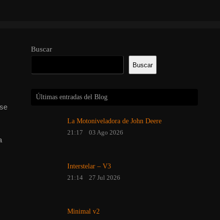
Buscar
Buscar
Últimas entradas del Blog
ase
La Motoniveladora de John Deere
21:17
03 Ago 2026
a
Interstelar – V3
21:14
27 Jul 2026
Minimal v2