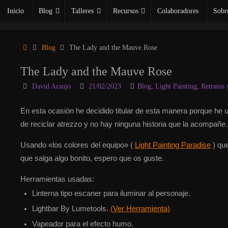
Saltar
Inicio
Blog
Talleres
Recursos
Colaboradores
Sobr
al
contenido
Inicio
Blog
The Lady and the Mauve Rose
The Lady and the Mauve Rose
David Araujo
21/02/2023
Blog
,
Light Painting
,
Retratos 
En esta ocasión he decidido titular de esta manera porque he 
de reciclar atrezzo y no hay ninguna historia que la acompañ
Usando «los colores del equipo» (
Light Painting Paradise
) que
que salga algo bonito, espero que os guste.
Herramientas usadas:
Linterna tipo escaner para iluminar al personaje.
Lightbar By Lumetools.
(Ver Herramienta)
Vapeador para el efecto humo.