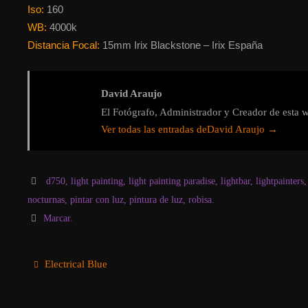
Iso:
160
WB:
4000k
Distancia Focal:
15mm Irix Blackstone – Irix España
David Araujo
El Fotógrafo, Administrador y Creador de esta w
Ver todas las entradas deDavid Araujo
→
d750
,
light painting
,
light painting paradise
,
lightbar
,
lightpainters
nocturnas
,
pintar con luz
,
pintura de luz
,
robisa
.
Marcar
.
Electrical Blue