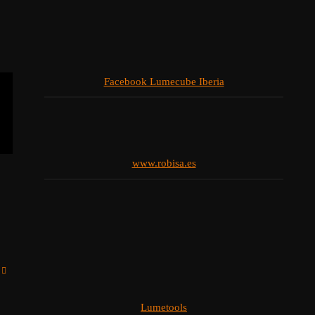
Facebook Lumecube Iberia
www.robisa.es
Lumetools