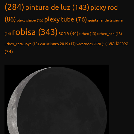
(284)
pintura de luz
(143)
plexy rod
(86)
plexy tube
(76)
plexy shape
(15)
quintanar de la sierra
robisa
(343)
soria
(34)
(14)
urbex
(13)
urbex_bcn
(13)
via lactea
vacaciones 2019
(17)
urbex_catalunya
(13)
vacaciones 2020
(11)
(34)