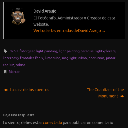
David Araujo
El Fotógrafo, Administrador y Creador de esta
website.
Ver todas las entradas deDavid Araujo
→
d750
,
fotorgear
,
light painting
,
light painting paradise
,
lightxplorers
,
linternas y frontales fénix
,
lumecube
,
magilight
,
nikon
,
nocturnas
,
pintar
con luz
,
robisa
.
Marcar
.
La casa de los cuentos
The Guardians of the
Monument
Deja una respuesta
Lo siento, debes estar
conectado
para publicar un comentario.