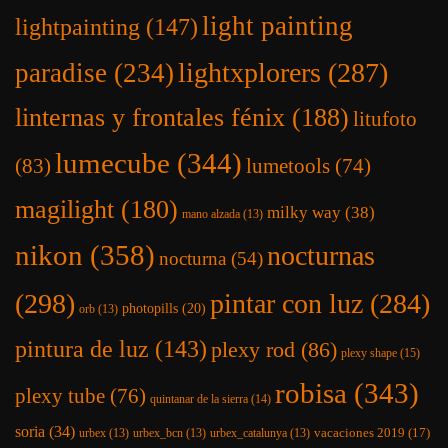
light painting
lightpainting
(147)
lightxplorers
(287)
paradise
(234)
linternas y frontales fénix
(188)
litufoto
lumecube
(344)
(83)
lumetools
(74)
magilight
(180)
milky way
(38)
mano alzada
(13)
nikon
(358)
nocturnas
nocturna
(54)
(298)
pintar con luz
(284)
photopills
(20)
orb
(13)
pintura de luz
(143)
plexy rod
(86)
plexy shape
(15)
robisa
(343)
plexy tube
(76)
quintanar de la sierra
(14)
soria
(34)
vacaciones 2019
(17)
urbex
(13)
urbex_bcn
(13)
urbex_catalunya
(13)