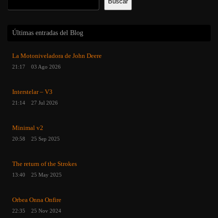
Buscar
Últimas entradas del Blog
La Motoniveladora de John Deere
21:17
03 Ago 2026
Interstelar – V3
21:14
27 Jul 2026
Minimal v2
20:58
25 Sep 2025
The return of the Strokes
13:40
25 May 2025
Orbea Onna Onfire
22:35
25 Nov 2024