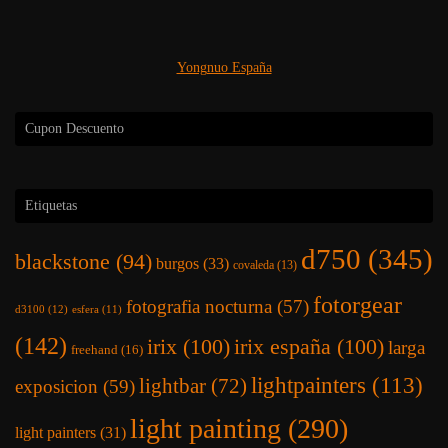
Yongnuo España
Cupon Descuento
Etiquetas
d750
(345)
blackstone
(94)
burgos
(33)
covaleda
(13)
fotorgear
fotografia nocturna
(57)
d3100
(12)
esfera
(11)
(142)
irix
(100)
irix españa
(100)
larga
freehand
(16)
lightpainters
(113)
lightbar
(72)
exposicion
(59)
light painting
(290)
light painters
(31)