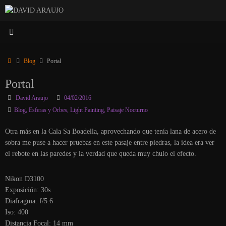
Saltar
al
contenido
Inicio
Blog
Portal
Portal
David Araujo
04/02/2016
Blog
,
Esferas y Orbes
,
Light Painting
,
Paisaje Nocturno
Otra más en la Cala Sa Boadella, aprovechando que tenía lana de acero de
sobra me puse a hacer pruebas en este pasaje entre piedras, la idea era ver
el rebote en las paredes y la verdad que queda muy chulo el efecto.
Nikon D3100
Exposición: 30s
Diafragma: f/5.6
Iso: 400
Distancia Focal: 14 mm