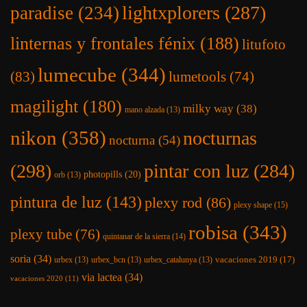
lightxplorers
(287)
paradise
(234)
linternas y frontales fénix
(188)
litufoto
lumecube
(344)
(83)
lumetools
(74)
magilight
(180)
milky way
(38)
mano alzada
(13)
nikon
(358)
nocturnas
nocturna
(54)
(298)
pintar con luz
(284)
photopills
(20)
orb
(13)
pintura de luz
(143)
plexy rod
(86)
plexy shape
(15)
robisa
(343)
plexy tube
(76)
quintanar de la sierra
(14)
soria
(34)
vacaciones 2019
(17)
urbex
(13)
urbex_bcn
(13)
urbex_catalunya
(13)
via lactea
(34)
vacaciones 2020
(11)