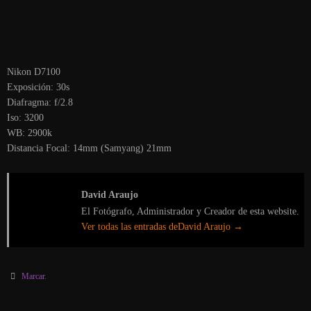
Nikon D7100
Exposición: 30s
Diafragma: f/2.8
Iso: 3200
WB: 2900k
Distancia Focal: 14mm (Samyang) 21mm
David Araujo
El Fotógrafo, Administrador y Creador de esta website.
Ver todas las entradas deDavid Araujo
→
Marcar
.