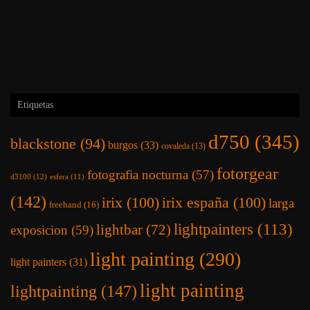
Etiquetas
d750
(345)
blackstone
(94)
burgos
(33)
covaleda
(13)
fotorgear
fotografia nocturna
(57)
d3100
(12)
esfera
(11)
(142)
irix
(100)
irix españa
(100)
larga
freehand
(16)
lightpainters
(113)
lightbar
(72)
exposicion
(59)
light painting
(290)
light painters
(31)
light painting
lightpainting
(147)