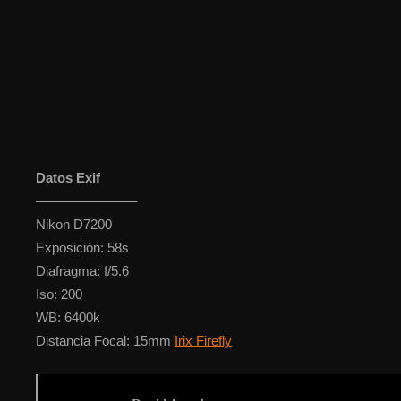
Datos Exif
———————–
Nikon D7200
Exposición: 58s
Diafragma: f/5.6
Iso: 200
WB: 6400k
Distancia Focal: 15mm
Irix Firefly