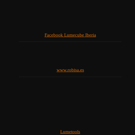
Facebook Lumecube Iberia
www.robisa.es
Lumetools