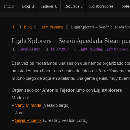
Saltar
Inicio
Blog
Talleres
Recursos
Colaboradores
Sobr
al
contenido
Inicio
Blog
Light Painting
LightXplorers – Sesión/quedada St
LightXplorers – Sesión/quedada Steampu
David Araujo
11/09/2017
Light Painting
,
LightXplorers
,
Esta vez os mostramos una sesión que hemos organizado con
amistades para hacer una sesión de fotos en
Torre Salvana
, 
mucho juego de aquí en adelante, una gente genial, muy buen
Organizado por
Antonio Tejedor
junto con
LightXplorers
Modelos:
–
Vany Miranda
(Vestido largo)
– Jordi
–
Silvia Phoenix
(Cresta y vestido corto)