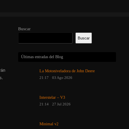
Buscar
Buscar
Últimas entradas del Blog
rán
La Motoniveladora de John Deere
s.
21:17
03 Ago 2026
Interstelar – V3
21:14
27 Jul 2026
Minimal v2