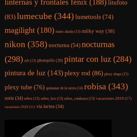
linternas y frontales fénix
(188)
litufoto
lumecube
(344)
(83)
lumetools
(74)
magilight
(180)
milky way
(38)
mano alzada
(13)
nikon
(358)
nocturnas
nocturna
(54)
(298)
pintar con luz
(284)
photopills
(20)
orb
(13)
pintura de luz
(143)
plexy rod
(86)
plexy shape
(15)
robisa
(343)
plexy tube
(76)
quintanar de la sierra
(14)
soria
(34)
vacaciones 2019
(17)
urbex
(13)
urbex_bcn
(13)
urbex_catalunya
(13)
via lactea
(34)
vacaciones 2020
(11)