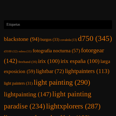
Etiquetas
d750
(345)
blackstone
(94)
burgos
(33)
covaleda
(13)
fotorgear
fotografia nocturna
(57)
d3100
(12)
esfera
(11)
(142)
irix
(100)
irix españa
(100)
larga
freehand
(16)
lightpainters
(113)
lightbar
(72)
exposicion
(59)
light painting
(290)
light painters
(31)
light painting
lightpainting
(147)
lightxplorers
(287)
paradise
(234)