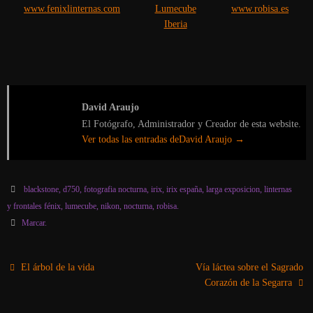
www.fenixlinternas.com
Lumecube
www.robisa.es
Iberia
David Araujo
El Fotógrafo, Administrador y Creador de esta website.
Ver todas las entradas deDavid Araujo
→
blackstone
,
d750
,
fotografia nocturna
,
irix
,
irix españa
,
larga exposicion
,
linternas
y frontales fénix
,
lumecube
,
nikon
,
nocturna
,
robisa
.
Marcar
.
El árbol de la vida
Vía láctea sobre el Sagrado
Corazón de la Segarra