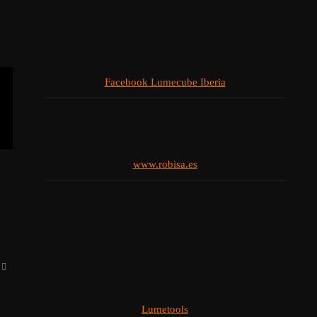
Facebook Lumecube Iberia
www.robisa.es
Lumetools