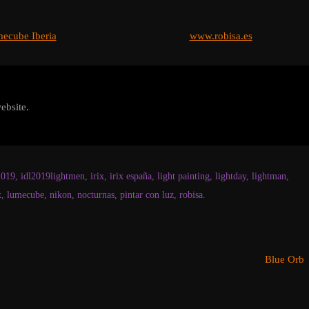
ecube Iberia
www.robisa.es
ebsite.
2019
,
idl2019lightmen
,
irix
,
irix españa
,
light painting
,
lightday
,
lightman
,
x
,
lumecube
,
nikon
,
nocturnas
,
pintar con luz
,
robisa
.
Blue Orb