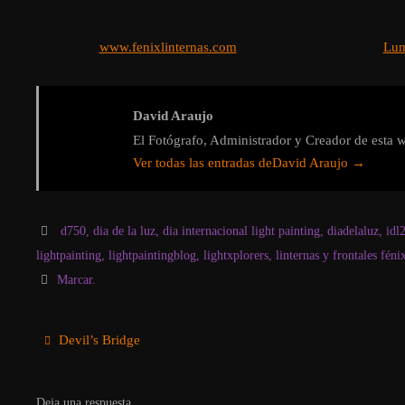
www.fenixlinternas.com
Lum
David Araujo
El Fotógrafo, Administrador y Creador de esta w
Ver todas las entradas deDavid Araujo
→
d750
,
dia de la luz
,
dia internacional light painting
,
diadelaluz
,
idl
lightpainting
,
lightpaintingblog
,
lightxplorers
,
linternas y frontales féni
Marcar
.
Devil’s Bridge
Deja una respuesta