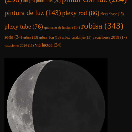
photopills
(20)
orb
(13)
pintura de luz
(143)
plexy rod
(86)
plexy shape
(15)
robisa
(343)
plexy tube
(76)
quintanar de la sierra
(14)
soria
(34)
vacaciones 2019
(17)
urbex
(13)
urbex_bcn
(13)
urbex_catalunya
(13)
via lactea
(34)
vacaciones 2020
(11)