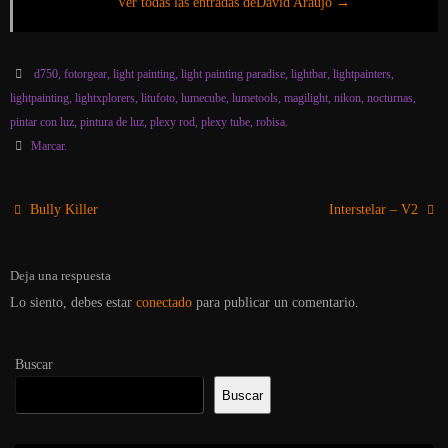
Ver todas las entradas deDavid Araujo
→
d750
,
fotorgear
,
light painting
,
light painting paradise
,
lightbar
,
lightpainters
,
lightpainting
,
lightxplorers
,
litufoto
,
lumecube
,
lumetools
,
magilight
,
nikon
,
nocturnas
,
pintar con luz
,
pintura de luz
,
plexy rod
,
plexy tube
,
robisa
.
Marcar
.
Bully Killer
Interstelar – V2
Deja una respuesta
Lo siento, debes estar
conectado
para publicar un comentario.
Buscar
Buscar