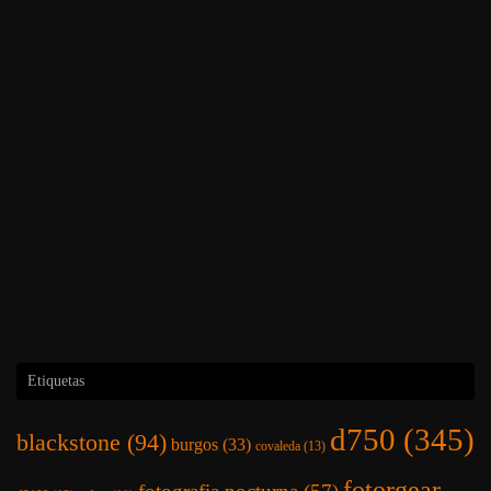
Etiquetas
d750
(345)
blackstone
(94)
burgos
(33)
covaleda
(13)
fotorgear