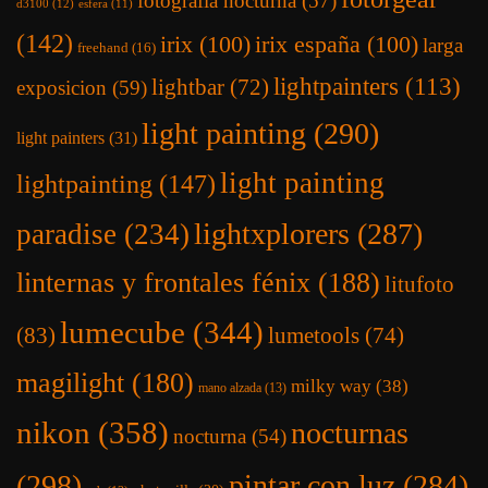
fotografia nocturna
(57)
d3100
(12)
esfera
(11)
(142)
irix
(100)
irix españa
(100)
larga
freehand
(16)
lightpainters
(113)
lightbar
(72)
exposicion
(59)
light painting
(290)
light painters
(31)
light painting
lightpainting
(147)
lightxplorers
(287)
paradise
(234)
linternas y frontales fénix
(188)
litufoto
lumecube
(344)
(83)
lumetools
(74)
magilight
(180)
milky way
(38)
mano alzada
(13)
nikon
(358)
nocturnas
nocturna
(54)
(298)
pintar con luz
(284)