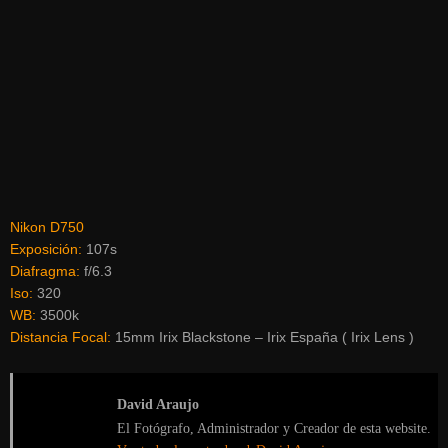
Nikon D750
Exposición:
107s
Diafragma:
f/6.3
Iso:
320
WB:
3500k
Distancia Focal:
15mm Irix Blackstone – Irix España ( Irix Lens )
David Araujo
El Fotógrafo, Administrador y Creador de esta website.