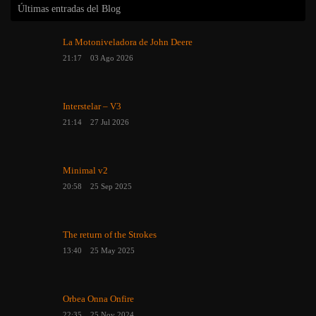
Últimas entradas del Blog
La Motoniveladora de John Deere
21:17
03 Ago 2026
Interstelar – V3
21:14
27 Jul 2026
Minimal v2
20:58
25 Sep 2025
The return of the Strokes
13:40
25 May 2025
Orbea Onna Onfire
22:35
25 Nov 2024