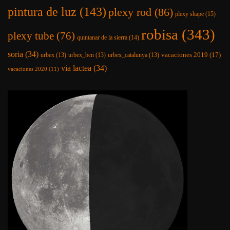
pintura de luz
(143)
plexy rod
(86)
plexy shape
(15)
robisa
(343)
plexy tube
(76)
quintanar de la sierra
(14)
soria
(34)
vacaciones 2019
(17)
urbex
(13)
urbex_bcn
(13)
urbex_catalunya
(13)
via lactea
(34)
vacaciones 2020
(11)