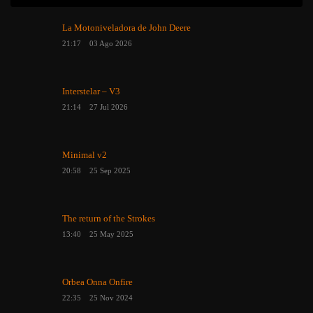
La Motoniveladora de John Deere
21:17
03 Ago 2026
Interstelar – V3
21:14
27 Jul 2026
Minimal v2
20:58
25 Sep 2025
The return of the Strokes
13:40
25 May 2025
Orbea Onna Onfire
22:35
25 Nov 2024