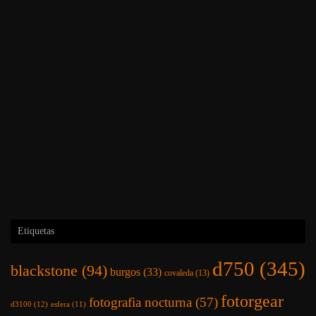
Etiquetas
d750
(345)
blackstone
(94)
burgos
(33)
covaleda
(13)
fotorgear
fotografia nocturna
(57)
d3100
(12)
esfera
(11)