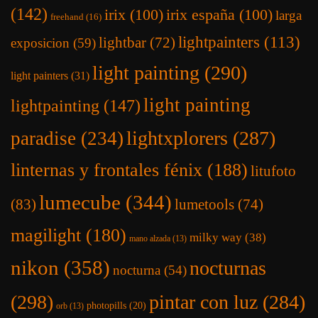
(142)
irix
(100)
irix españa
(100)
larga
freehand
(16)
lightpainters
(113)
lightbar
(72)
exposicion
(59)
light painting
(290)
light painters
(31)
light painting
lightpainting
(147)
lightxplorers
(287)
paradise
(234)
linternas y frontales fénix
(188)
litufoto
lumecube
(344)
(83)
lumetools
(74)
magilight
(180)
milky way
(38)
mano alzada
(13)
nikon
(358)
nocturnas
nocturna
(54)
(298)
pintar con luz
(284)
photopills
(20)
orb
(13)