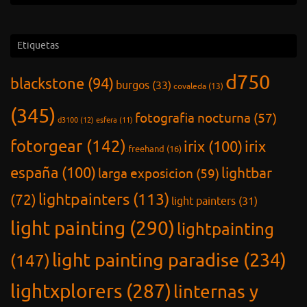
Etiquetas
d750
blackstone
(94)
burgos
(33)
covaleda
(13)
(345)
fotografia nocturna
(57)
d3100
(12)
esfera
(11)
fotorgear
(142)
irix
(100)
irix
freehand
(16)
españa
(100)
lightbar
larga exposicion
(59)
lightpainters
(113)
(72)
light painters
(31)
light painting
(290)
lightpainting
light painting paradise
(234)
(147)
lightxplorers
(287)
linternas y