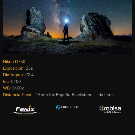
Nikon D750
Exposición:
25s
Diafragma:
f/2.4
Iso:
6400
WB:
3400k
Distancia Focal:
15mm Irix España Blackstone – Irix Lens