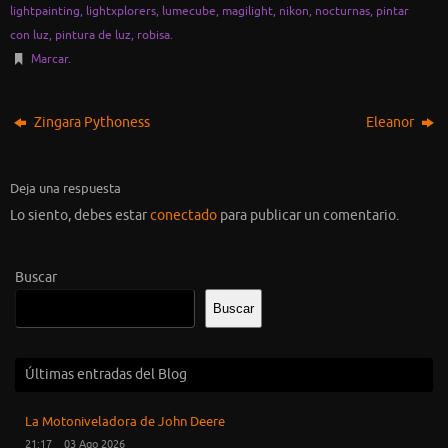
lightpainting
,
lightxplorers
,
lumecube
,
magilight
,
nikon
,
nocturnas
,
pintar
con luz
,
pintura de luz
,
robisa
.
Marcar
.
Zingara Pythoness
Eleanor
Deja una respuesta
Lo siento, debes estar
conectado
para publicar un comentario.
Buscar
Buscar
Últimas entradas del Blog
La Motoniveladora de John Deere
21:17
03 Ago 2026