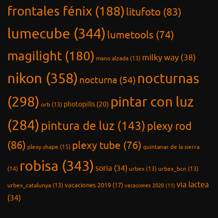
frontales fénix
(188)
litufoto
(83)
lumecube
(344)
lumetools
(74)
magilight
(180)
milky way
(38)
mano alzada
(13)
nikon
(358)
nocturnas
nocturna
(54)
(298)
pintar con luz
photopills
(20)
orb
(13)
(284)
pintura de luz
(143)
plexy rod
(86)
plexy tube
(76)
plexy shape
(15)
quintanar de la sierra
robisa
(343)
soria
(34)
(14)
urbex
(13)
urbex_bcn
(13)
via lactea
vacaciones 2019
(17)
urbex_catalunya
(13)
vacaciones 2020
(11)
(34)