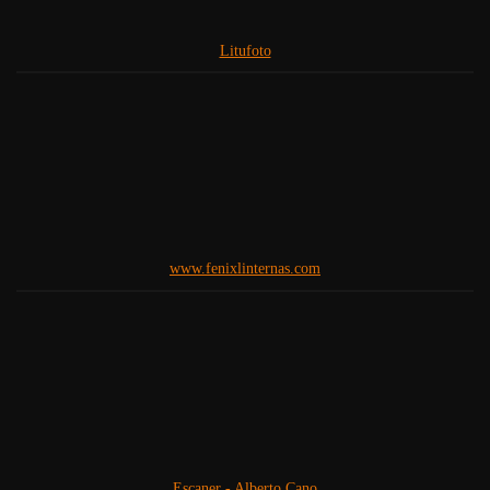
Litufoto
www.fenixlinternas.com
Escaner - Alberto Cano