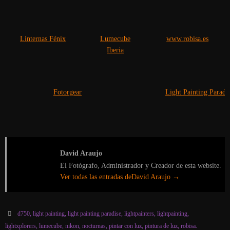
Linternas Fénix
Lumecube
www.robisa.es
Iberia
Fotorgear
Light Painting Paradi
David Araujo
El Fotógrafo, Administrador y Creador de esta website.
Ver todas las entradas deDavid Araujo
→
d750
,
light painting
,
light painting paradise
,
lightpainters
,
lightpainting
,
lightxplorers
,
lumecube
,
nikon
,
nocturnas
,
pintar con luz
,
pintura de luz
,
robisa
.