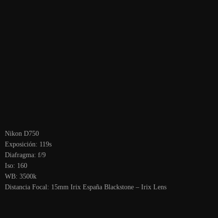
Nikon D750
Exposición:
119s
Diafragma:
f/9
Iso:
160
WB:
3500k
Distancia Focal:
15mm Irix España Blackstone – Irix Lens