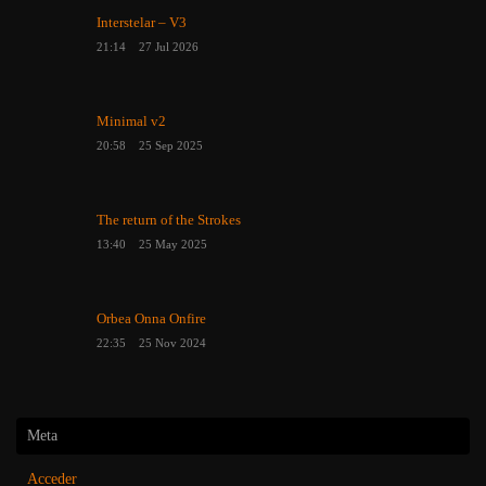
Interstelar – V3
21:14
27 Jul 2026
Minimal v2
20:58
25 Sep 2025
The return of the Strokes
13:40
25 May 2025
Orbea Onna Onfire
22:35
25 Nov 2024
Meta
Acceder