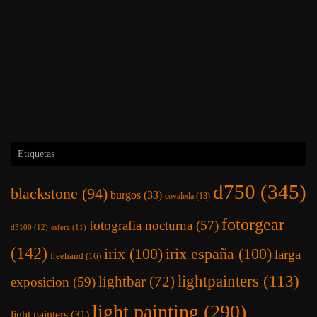
Etiquetas
d750
(345)
blackstone
(94)
burgos
(33)
covaleda
(13)
fotorgear
fotografia nocturna
(57)
d3100
(12)
esfera
(11)
(142)
irix
(100)
irix españa
(100)
larga
freehand
(16)
lightpainters
(113)
lightbar
(72)
exposicion
(59)
light painting
(290)
light painters
(31)