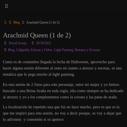
Inicio
Blog
Arachnid Queen (1 de 2)
Arachnid Queen (1 de 2)
David Araujo
26/10/2021
Blog
,
Caligrafía
,
Esferas y Orbes
,
Light Painting
,
Retratos y Escenas
Como es de costumbre llegada la fecha de Halloween, aprovecho para
hacer alguna sesión diferente al resto en cuanto a atrezzo y escenas, es una
temática que le pega mucho al light painting.
En esta sesión de 2 fotos para este personaje, entre mi mujer y yo hemos
buscado a una Reina Araña en toda regla, ella como siempre se ha dedicado
al atrezzo y yo a los complementos como la corona y las patas de araña.
La localización he repetido una que fui no hace mucho, pero es que es la
que me inspiró para esta sesión, no voy a decir porque, os voy a dejar que
lo adivineis y comentéis si os apetece.