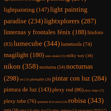
light painting
lightpainting
(147)
lightxplorers
(287)
paradise
(234)
linternas y frontales fénix
(188)
litufoto
lumecube
(344)
(83)
lumetools
(74)
magilight
(180)
milky way
(38)
mano alzada
(13)
nikon
(358)
nocturnas
nocturna
(54)
(298)
pintar con luz
(284)
photopills
(20)
orb
(13)
pintura de luz
(143)
plexy rod
(86)
plexy shape
(15)
robisa
(343)
plexy tube
(76)
quintanar de la sierra
(14)
soria
(34)
vacaciones 2019
(17)
urbex
(13)
urbex_bcn
(13)
urbex_catalunya
(13)