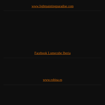
www.lightpaintingparadise.com
Facebook Lumecube Iberia
www.robisa.es