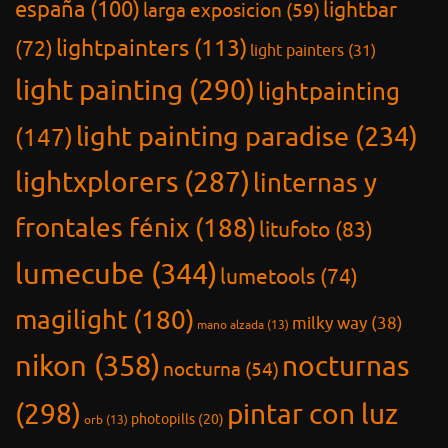
españa
(100)
lightbar
larga exposicion
(59)
lightpainters
(113)
(72)
light painters
(31)
light painting
(290)
lightpainting
light painting paradise
(234)
(147)
lightxplorers
(287)
linternas y
frontales fénix
(188)
litufoto
(83)
lumecube
(344)
lumetools
(74)
magilight
(180)
milky way
(38)
mano alzada
(13)
nikon
(358)
nocturnas
nocturna
(54)
(298)
pintar con luz
photopills
(20)
orb
(13)