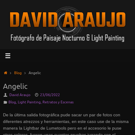
Saltar
al
contenido
Inicio
Blog
Angelic
Angelic
David Araujo
23/06/2022
Blog
,
Light Painting
,
Retratos y Escenas
De la última salida fotográfica pude sacar un par de fotos con
diferentes atrezzos y herramientas, en este caso use de la misma
manera la Lightbar de Lumetools pero en el accesorio le puse
otros colores, fueron unas cuantas pruebas jugando con el