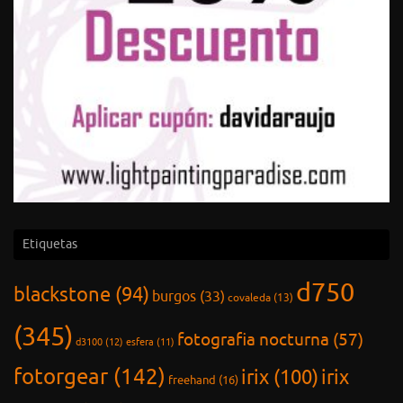
Etiquetas
d750
blackstone
(94)
burgos
(33)
covaleda
(13)
(345)
fotografia nocturna
(57)
d3100
(12)
esfera
(11)
fotorgear
(142)
irix
(100)
irix
freehand
(16)