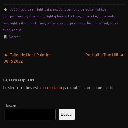
d750
,
fotorgear
,
light painting
,
light painting paradise
,
lightbar
,
lightpainters
,
lightpainting
,
lightxplorers
,
litufoto
,
lumecube
,
lumetools
,
magilight
,
nikon
,
nocturnas
,
pintar con luz
,
pintura de luz
,
plexy rod
,
plexy
tube
,
robisa
.
Marcar
.
Taller de Light Painting
Portrait a Tom Hill
Julio 2022
Deja una respuesta
Lo siento, debes estar
conectado
para publicar un comentario.
Buscar
Buscar