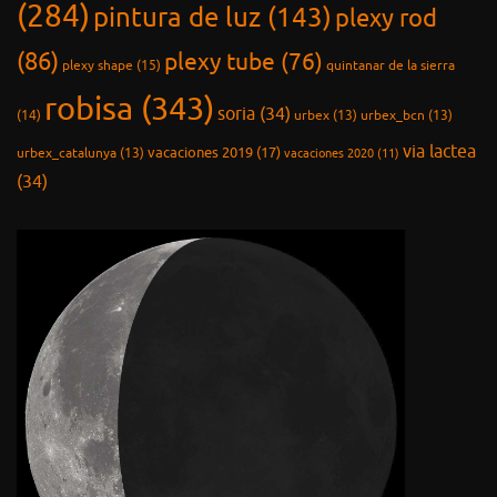
(284)
pintura de luz
(143)
plexy rod
(86)
plexy tube
(76)
plexy shape
(15)
quintanar de la sierra
robisa
(343)
soria
(34)
(14)
urbex
(13)
urbex_bcn
(13)
via lactea
vacaciones 2019
(17)
urbex_catalunya
(13)
vacaciones 2020
(11)
(34)