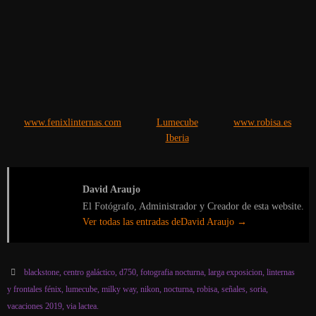
www.fenixlinternas.com
Lumecube
www.robisa.es
Iberia
David Araujo
El Fotógrafo, Administrador y Creador de esta website.
Ver todas las entradas deDavid Araujo
→
blackstone
,
centro galáctico
,
d750
,
fotografia nocturna
,
larga exposicion
,
linternas
y frontales fénix
,
lumecube
,
milky way
,
nikon
,
nocturna
,
robisa
,
señales
,
soria
,
vacaciones 2019
,
via lactea
.