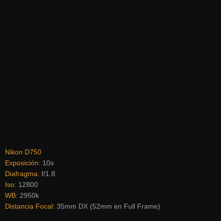
Nikon D750
Exposición:
10s
Diafragma:
f/1.8
Iso:
12800
WB:
2950k
Distancia Focal:
35mm DX (52mm en Full Frame)