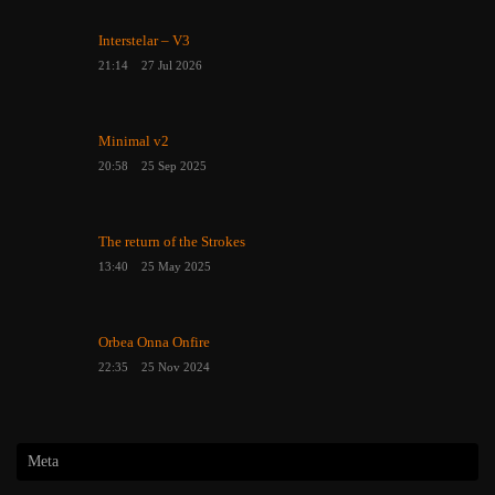
Interstelar – V3
21:14
27 Jul 2026
Minimal v2
20:58
25 Sep 2025
The return of the Strokes
13:40
25 May 2025
Orbea Onna Onfire
22:35
25 Nov 2024
Meta