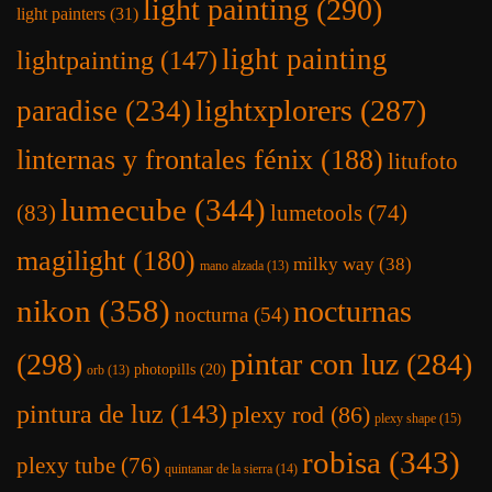
light painting
(290)
light painters
(31)
light painting
lightpainting
(147)
lightxplorers
(287)
paradise
(234)
linternas y frontales fénix
(188)
litufoto
lumecube
(344)
(83)
lumetools
(74)
magilight
(180)
milky way
(38)
mano alzada
(13)
nikon
(358)
nocturnas
nocturna
(54)
(298)
pintar con luz
(284)
photopills
(20)
orb
(13)
pintura de luz
(143)
plexy rod
(86)
plexy shape
(15)
robisa
(343)
plexy tube
(76)
quintanar de la sierra
(14)