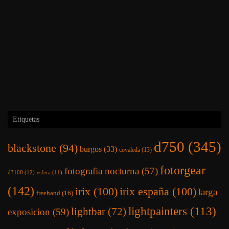
Etiquetas
d750
(345)
blackstone
(94)
burgos
(33)
covaleda
(13)
fotorgear
fotografia nocturna
(57)
d3100
(12)
esfera
(11)
(142)
irix
(100)
irix españa
(100)
larga
freehand
(16)
lightpainters
(113)
lightbar
(72)
exposicion
(59)