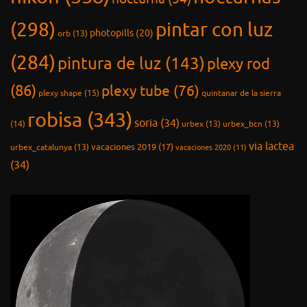
(298)
pintar con luz
photopills
(20)
orb
(13)
(284)
pintura de luz
(143)
plexy rod
(86)
plexy tube
(76)
plexy shape
(15)
quintanar de la sierra
robisa
(343)
soria
(34)
(14)
urbex
(13)
urbex_bcn
(13)
via lactea
vacaciones 2019
(17)
urbex_catalunya
(13)
vacaciones 2020
(11)
(34)