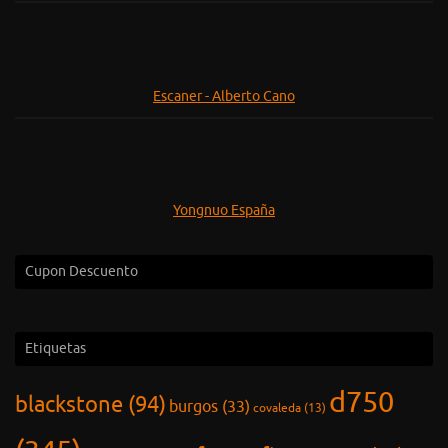
Escaner - Alberto Cano
Yongnuo España
Cupon Descuento
Etiquetas
d750
blackstone
(94)
burgos
(33)
covaleda
(13)