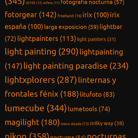
(345)
fotografia nocturna
(57)
d3100
(12)
esfera
(11)
fotorgear
(142)
irix
(100)
irix
freehand
(16)
españa
(100)
lightbar
larga exposicion
(59)
lightpainters
(113)
(72)
light painters
(31)
light painting
(290)
lightpainting
light painting paradise
(234)
(147)
lightxplorers
(287)
linternas y
frontales fénix
(188)
litufoto
(83)
lumecube
(344)
lumetools
(74)
magilight
(180)
milky way
(38)
mano alzada
(13)
nikon
(358)
nocturnas
nocturna
(54)