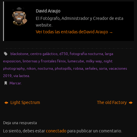
David Araujo
El Fotógrafo, Administrador y Creador de esta
website.
Ver todas las entradas deDavid Araujo
→
blackstone
,
centro galáctico
,
d750
,
fotografia nocturna
,
larga
exposicion
,
linternas y frontales fénix
,
lumecube
,
milky way
,
night
photography
,
nikon
,
nocturna
,
photopills
,
robisa
,
señales
,
soria
,
vacaciones
2019
,
via lactea
.
Marcar
.
Light Spectrum
The old Factory
Deja una respuesta
Lo siento, debes estar
conectado
para publicar un comentario.