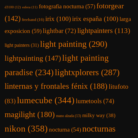
fotorgear
fotografia nocturna
(57)
d3100
(12)
esfera
(11)
(142)
irix
(100)
irix españa
(100)
larga
freehand
(16)
lightpainters
(113)
lightbar
(72)
exposicion
(59)
light painting
(290)
light painters
(31)
light painting
lightpainting
(147)
lightxplorers
(287)
paradise
(234)
linternas y frontales fénix
(188)
litufoto
lumecube
(344)
(83)
lumetools
(74)
magilight
(180)
milky way
(38)
mano alzada
(13)
nikon
(358)
nocturnas
nocturna
(54)