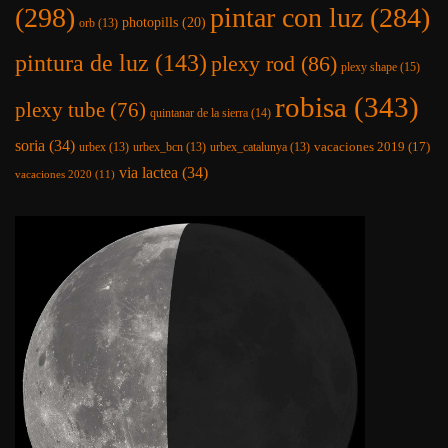
(298)
pintar con luz
(284)
photopills
(20)
orb
(13)
pintura de luz
(143)
plexy rod
(86)
plexy shape
(15)
robisa
(343)
plexy tube
(76)
quintanar de la sierra
(14)
soria
(34)
vacaciones 2019
(17)
urbex
(13)
urbex_bcn
(13)
urbex_catalunya
(13)
via lactea
(34)
vacaciones 2020
(11)