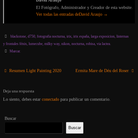
David Araujo
El Fotógrafo, Administrador y Creador de esta website.
Ver todas las entradas deDavid Araujo
→
blackstone
,
d750
,
fotografia nocturna
,
irix
,
irix españa
,
larga exposicion
,
linternas
y frontales fénix
,
lumecube
,
milky way
,
nikon
,
nocturna
,
robisa
,
via lactea
.
Marcar
.
Resumen Light Painting 2020
Ermita Mare de Déu del Roser
Deja una respuesta
Lo siento, debes estar
conectado
para publicar un comentario.
Buscar
Buscar