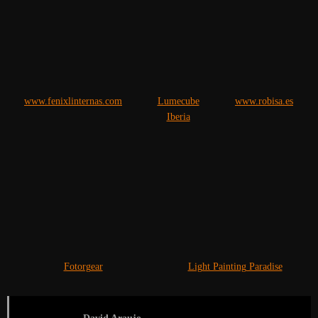
www.fenixlinternas.com
Lumecube
www.robisa.es
Iberia
Fotorgear
Light Painting Paradise