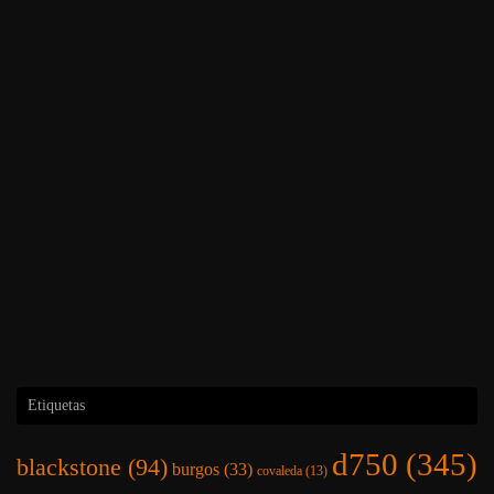
Etiquetas
d750
(345)
blackstone
(94)
burgos
(33)
covaleda
(13)