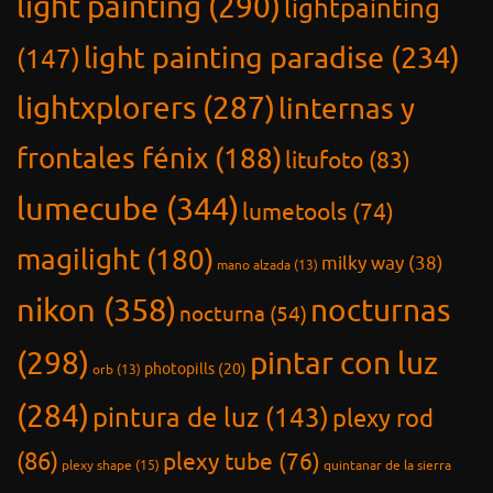
light painting
(290)
lightpainting
light painting paradise
(234)
(147)
lightxplorers
(287)
linternas y
frontales fénix
(188)
litufoto
(83)
lumecube
(344)
lumetools
(74)
magilight
(180)
milky way
(38)
mano alzada
(13)
nikon
(358)
nocturnas
nocturna
(54)
(298)
pintar con luz
photopills
(20)
orb
(13)
(284)
pintura de luz
(143)
plexy rod
(86)
plexy tube
(76)
plexy shape
(15)
quintanar de la sierra