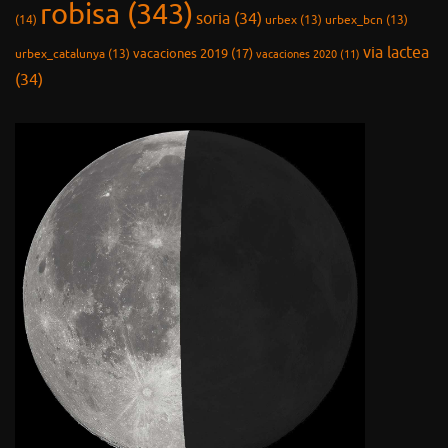
robisa
(343)
soria
(34)
(14)
urbex
(13)
urbex_bcn
(13)
via lactea
vacaciones 2019
(17)
urbex_catalunya
(13)
vacaciones 2020
(11)
(34)