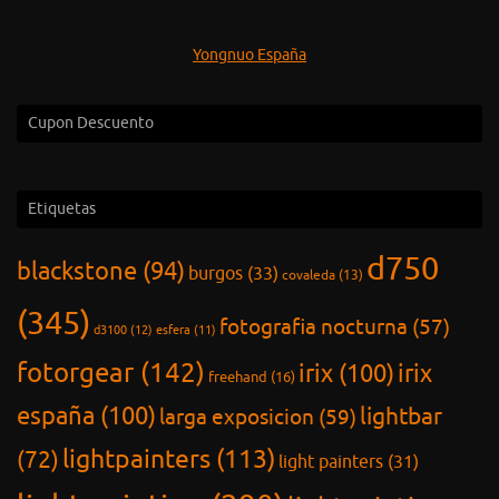
Yongnuo España
Cupon Descuento
Etiquetas
d750
blackstone
(94)
burgos
(33)
covaleda
(13)
(345)
fotografia nocturna
(57)
d3100
(12)
esfera
(11)
fotorgear
(142)
irix
(100)
irix
freehand
(16)
españa
(100)
lightbar
larga exposicion
(59)
lightpainters
(113)
(72)
light painters
(31)