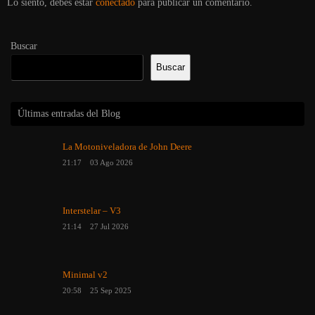
Lo siento, debes estar
conectado
para publicar un comentario.
Buscar
Buscar
Últimas entradas del Blog
La Motoniveladora de John Deere
21:17
03 Ago 2026
Interstelar – V3
21:14
27 Jul 2026
Minimal v2
20:58
25 Sep 2025