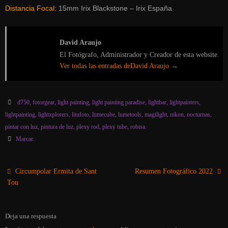
Distancia Focal:
15mm Irix Blackstone – Irix España
David Araujo
El Fotógrafo, Administrador y Creador de esta website.
Ver todas las entradas deDavid Araujo
→
d750
,
fotorgear
,
light painting
,
light painting paradise
,
lightbar
,
lightpainters
,
lightpainting
,
lightxplorers
,
litufoto
,
lumecube
,
lumetools
,
magilight
,
nikon
,
nocturnas
,
pintar con luz
,
pintura de luz
,
plexy rod
,
plexy tube
,
robisa
.
Marcar
.
Circumpolar Ermita de Sant
Resumen Fotográfico 2022
Tou
Deja una respuesta