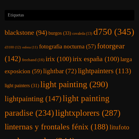
Etiquetas
d750
(345)
blackstone
(94)
burgos
(33)
covaleda
(13)
fotorgear
fotografia nocturna
(57)
d3100
(12)
esfera
(11)
(142)
irix
(100)
irix españa
(100)
larga
freehand
(16)
lightpainters
(113)
lightbar
(72)
exposicion
(59)
light painting
(290)
light painters
(31)
light painting
lightpainting
(147)
lightxplorers
(287)
paradise
(234)
linternas y frontales fénix
(188)
litufoto