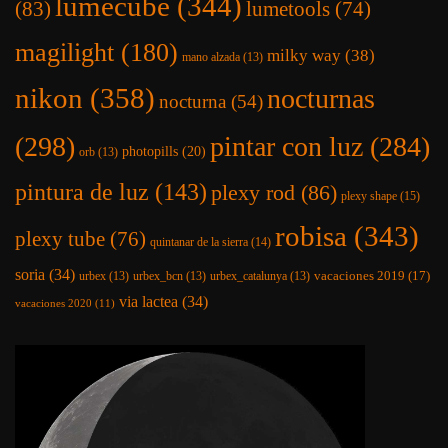
lumecube
(344)
(83)
lumetools
(74)
magilight
(180)
milky way
(38)
mano alzada
(13)
nikon
(358)
nocturnas
nocturna
(54)
(298)
pintar con luz
(284)
photopills
(20)
orb
(13)
pintura de luz
(143)
plexy rod
(86)
plexy shape
(15)
robisa
(343)
plexy tube
(76)
quintanar de la sierra
(14)
soria
(34)
vacaciones 2019
(17)
urbex
(13)
urbex_bcn
(13)
urbex_catalunya
(13)
via lactea
(34)
vacaciones 2020
(11)